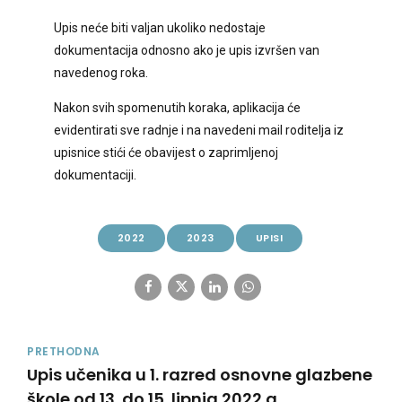
Upis neće biti valjan ukoliko nedostaje
dokumentacija odnosno ako je upis izvršen van
navedenog roka.
Nakon svih spomenutih koraka, aplikacija će
evidentirati sve radnje i na navedeni mail roditelja iz
upisnice stići će obavijest o zaprimljenoj
dokumentaciji.
2022
2023
UPISI
PRETHODNA
Upis učenika u 1. razred osnovne glazbene
škole od 13. do 15. lipnja 2022.g.