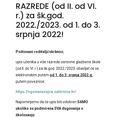
RAZREDE (od II. od VI.
r.) za šk.god.
2022./2023. od 1. do 3.
srpnja 2022!
Poštovani roditelji/skrbnici
,
upis učenika u više razrede osnovne glazbene škole
(od II. do VI. r.) za šk.god. 2022./2023. obavljat će se
elektronskim putem
od 1. do 3. srpnja 2022.g.
putem poveznice:
https://ogsivanazajca.sabirnica.hr/
Napominjemo da će upis biti odobren
SAMO
ukoliko su podmirena SVA dugovanja o
školovanju
.