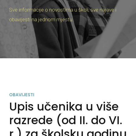
Sve informacije o novostima u školi, sve najave i
obavijesti na jednom mjestu.
OBAVIJESTI
Upis učenika u više
razrede (od II. do VI.
r.) za školsku godinu