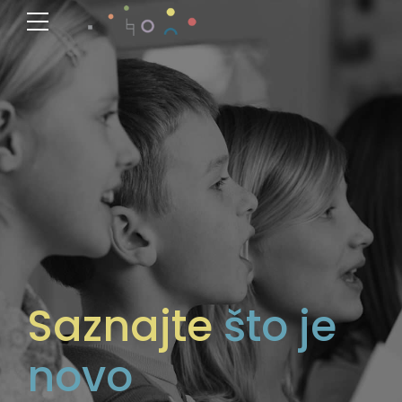
Saznajte
što je
novo