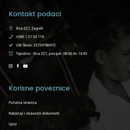
Kontakt podaci
Ilica 227, Zagreb
+385 1 37 04 119
OIB Škole: 23739786972
Tajništvo - Ilica 227, pon-pet: 08:00 do 14:30
Korisne poveznice
Početna stranica
Natječaji i obavezni dokumenti
Upisi