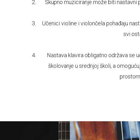
Skupno muziciranje može biti nastavni pr
Učenici violine i violončela pohađaju nas
svi ost
Nastava klavira obligatno održava se uč
školovanje u srednjoj školi, a omoguć
prostor