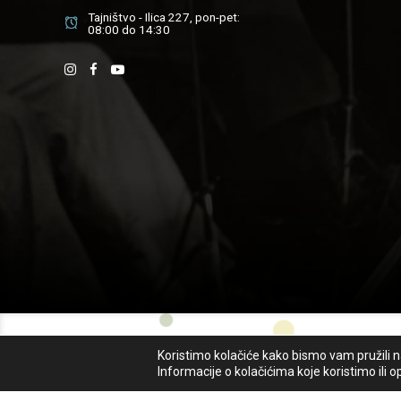
Tajništvo - Ilica 227, pon-pet:
08:00 do 14:30
Sva prava pridržana - Osnovna glazbena škola Ivana Zajc
Koristimo kolačiće kako bismo vam pružili na
Informacije o kolačićima koje koristimo ili 