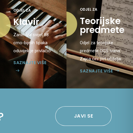
ODJEL ZA
ODJEL ZA
Teorijske
Klavir
predmete
Zanimljivi svijet 88
crno-bijelih tipaka
Odjel za teorijske
oduvijek je privlačio
predmete OGŠ Ivana
interes pa možemo
Zajca čini pet učitelja
SAZNAJTE VIŠE
s ponosom reći da
koji predaju solfeggio i
SAZNAJTE VIŠE
je klavir najtraženiji
zborsko pjevanje
instrument na svim
(zbor). Škola ukupno
audicijama za nove
broji nešto manje od
učenike.
500 učenika, ...
?
JAVI SE