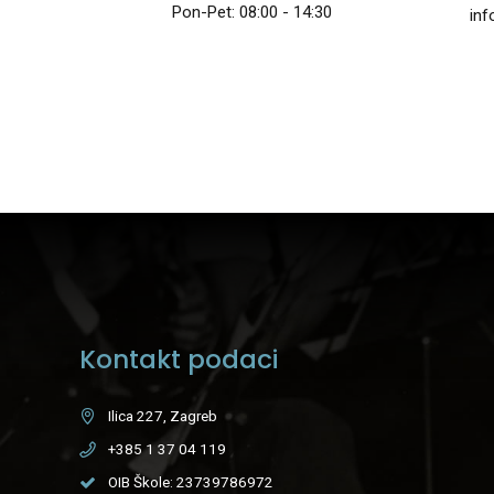
Pon-Pet: 08:00 - 14:30
inf
Kontakt podaci
Ilica 227, Zagreb
+385 1 37 04 119
OIB Škole: 23739786972