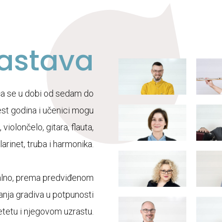
astava
ča se u dobi od sedam do
est godina i učenici mogu
 violončelo, gitara, flauta,
larinet, truba i harmonika.
ualno, prema predviđenom
janja gradiva u potpunosti
etetu i njegovom uzrastu.