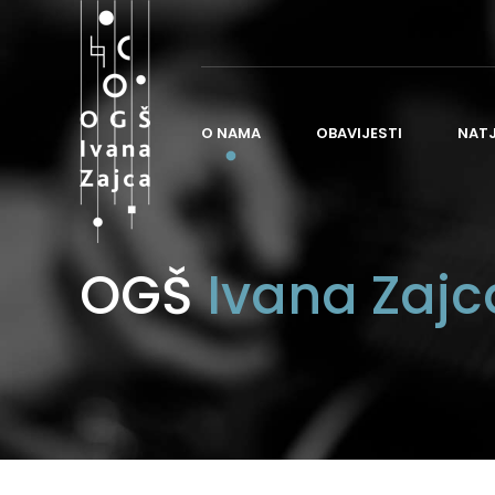
O NAMA
OBAVIJESTI
NAT
O ŠKOLI
OGŠ
Ivana Zajc
POVIJEST ŠKOLE
NASTAVA
ORGANIZACIJA ŠKOLE
ČESTO POSTAVLJANA PITANJA
ŠKOLSKI ODBOR