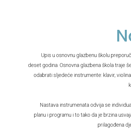
N
Upis u osnovnu glazbenu školu preporu
deset godina. Osnovna glazbena škola traje š
odabrati sljedeće instrumente: klavir, violina,
k
Nastava instrumenata odvija se individ
planu i programu i to tako da je brzina usva
prilagođena dj