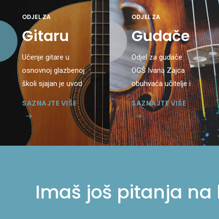
ODJEL ZA
ODJEL ZA
Gitaru
Gudače
Učenje gitare u
Odjel za gudače
osnovnoj glazbenoj
OGŠ Ivana Zajca
školi sjajan je uvod
obuhvaća učitelje i
u svijet gitare jer
učenike violine i
SAZNAJTE VIŠE
SAZNAJTE VIŠE
omogućuje
violončela. Na
upoznavanje raznih
Odjelu rade četiri
glazbenih stilova,
učiteljice violine i
kao i savladavanje
jedna učiteljica
glazbene teorije, ...
violončela.
Imaš još pitanja na