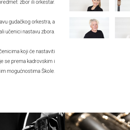
edmet: zbor ili orkestar.
tavu gudačkog orkestra, a
ali učenici nastavu zbora.
enicima koji će nastaviti
uje se prema kadrovskim i
nim mogućnostima Škole.