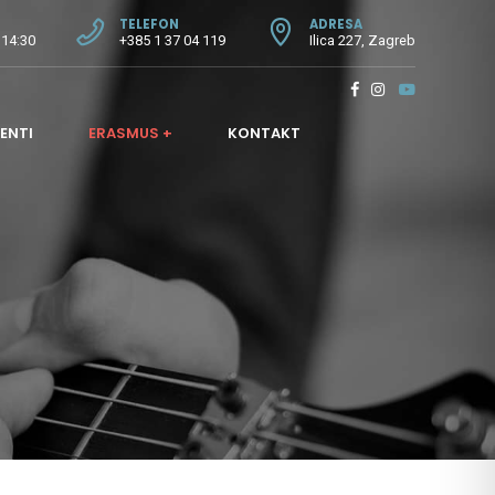
TELEFON
ADRESA
 14:30
+385 1 37 04 119
Ilica 227, Zagreb
ENTI
ERASMUS +
KONTAKT