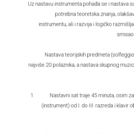
Uz nastavu instrumenta pohađa se i nastava so
potrebna teoretska znanja, olakša
instrumentu, ali i razvija i logičko razmišlj
smisao 
Nastava teorijskih predmeta (solfeggi
najviše 20 polaznika, a nastava skupnog muzicir
Nastavni sat traje 45 minuta, osim z
(instrument) od I. do III. razreda i klavir 