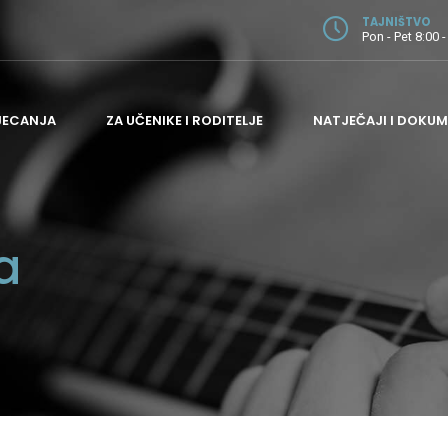
TAJNIŠTVO
Pon - Pet 8:00 -
JECANJA
ZA UČENIKE I RODITELJE
NATJEČAJI I DOKUM
ODJEL ZA GITARU
a
ODJEL ZA GUDAČE
ODJEL ZA HARMONIKU I PUHAČE
ODJEL ZA KLAVIR
ODJEL ZA TEORIJSKE PREDMETE
ADMINISTRATIVNI I POMOĆNI POSLOVI