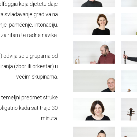
lfeggia koja djetetu daje
va svladavanje gradiva na
anje, pamćenje, intonaciju,
za ritam te radne navike.
o) odvija se u grupama od
anja (zbor ili orkestar) u
većim skupinama.
a temeljni predmet struke
obligatno kada sat traje 30
minuta.