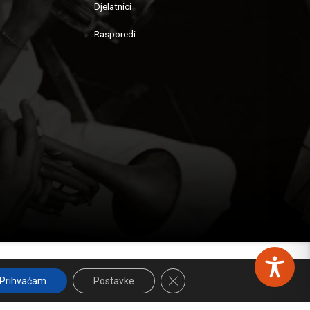
Djelatnici
Rasporedi
Izrađeno sa
by
IDEAWeb
.
Close GDPR Cookie Banner
Prihvaćam
Postavke