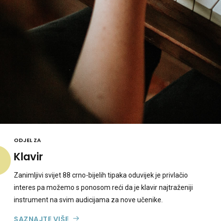
ODJEL ZA
Klavir
Zanimljivi svijet 88 crno-bijelih tipaka oduvijek je privlačio
interes pa možemo s ponosom reći da je klavir najtraženiji
instrument na svim audicijama za nove učenike.
SAZNAJTE VIŠE