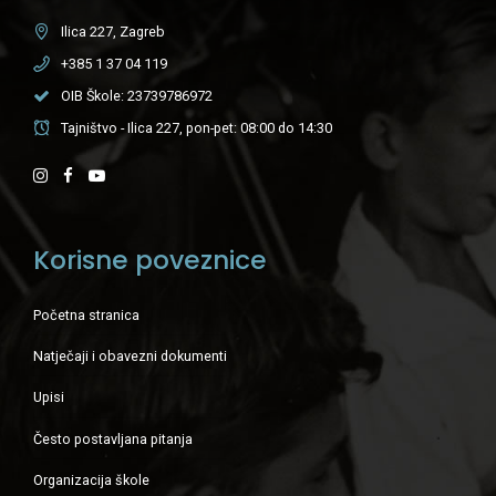
Ilica 227, Zagreb
+385 1 37 04 119
OIB Škole: 23739786972
Tajništvo - Ilica 227, pon-pet: 08:00 do 14:30
Korisne poveznice
Početna stranica
Natječaji i obavezni dokumenti
Upisi
Često postavljana pitanja
Organizacija škole