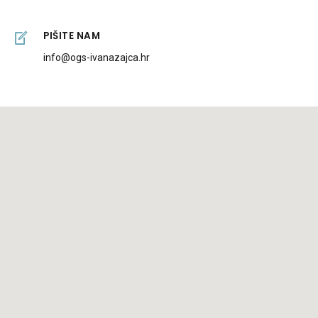
PIŠITE NAM
info@ogs-ivanazajca.hr