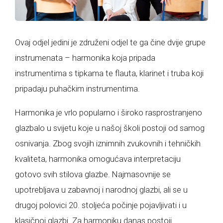
Ovaj odjel jedini je združeni odjel te ga čine dvije grupe
instrumenata – harmonika koja pripada
instrumentima s tipkama te flauta, klarinet i truba koji
pripadaju puhačkim instrumentima.
Harmonika je vrlo popularno i široko rasprostranjeno
glazbalo u svijetu koje u našoj školi postoji od samog
osnivanja. Zbog svojih iznimnih zvukovnih i tehničkih
kvaliteta, harmonika omogućava interpretaciju
gotovo svih stilova glazbe. Najmasovnije se
upotrebljava u zabavnoj i narodnoj glazbi, ali se u
drugoj polovici 20. stoljeća počinje pojavljivati i u
klasičnoj glazbi. Za harmoniku danas postoji