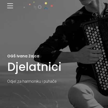
OGŠ Ivana Zajca
Djelatnici
Odjel za harmoniku i puhače