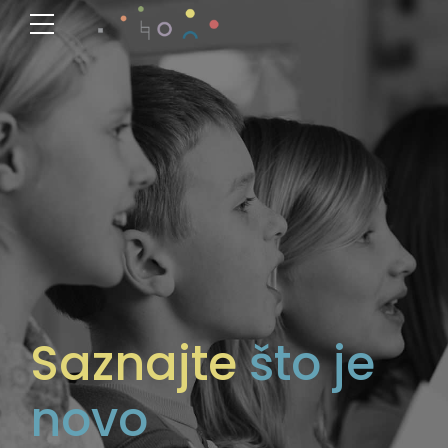
Saznajte
što je
novo