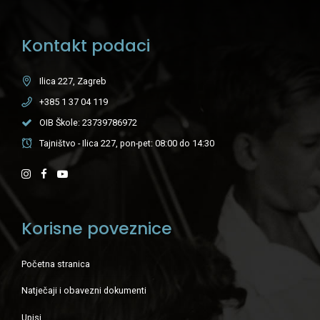
Kontakt podaci
Ilica 227, Zagreb
+385 1 37 04 119
OIB Škole: 23739786972
Tajništvo - Ilica 227, pon-pet: 08:00 do 14:30
Korisne poveznice
Početna stranica
Natječaji i obavezni dokumenti
Upisi