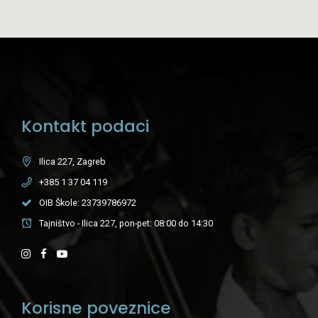
Kontakt podaci
Ilica 227, Zagreb
+385 1 37 04 119
OIB Škole: 23739786972
Tajništvo - Ilica 227, pon-pet: 08:00 do 14:30
Korisne poveznice