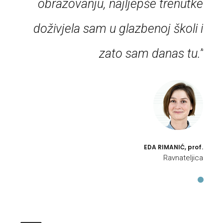
obrazovanju, najljepše trenutke
doživjela sam u glazbenoj školi i
zato sam danas tu.”
0
0
1
1
2
0
2
3
1
3
4
EDA RIMANIĆ, prof.
Ravnateljica
2
4
5
3
5
6
4
6
7