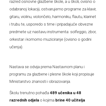
razred osnovne glazbene škole, a u školi, ovisno o
odabranoj lokaciji, ostvarujemo programe za klavir,
gitaru, violinu, violončelo, harmoniku, flautu, klarinet
i trubu te, usporedo s time i pripadajuće obvezne
predmete uz nastavu instrumenta: solfeggio, zbor,
orkestar i komorno muziciranje (ovisno o godini
učenja).
Nastava se odvija prema Nastavnom planu i
programu za glazbene i plesne škole koji propisuje
Ministarstvo znanosti i obrazovanja.
Školu trenutno pohađa
489 učenika u 48
razrednih odjela
o kojima
brine 40 učitelja