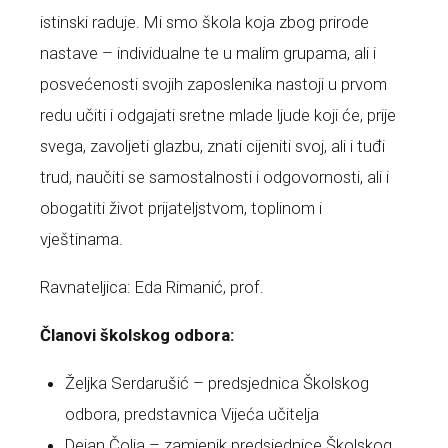
istinski raduje. Mi smo škola koja zbog prirode
nastave – individualne te u malim grupama, ali i
posvećenosti svojih zaposlenika nastoji u prvom
redu učiti i odgajati sretne mlade ljude koji će, prije
svega, zavoljeti glazbu, znati cijeniti svoj, ali i tuđi
trud, naučiti se samostalnosti i odgovornosti, ali i
obogatiti život prijateljstvom, toplinom i
vještinama.
Ravnateljica: Eda Rimanić, prof.
Članovi školskog odbora:
Željka Serdarušić – predsjednica Školskog
odbora, predstavnica Vijeća učitelja
Dejan Čolja – zamjenik predsjednice Školskog