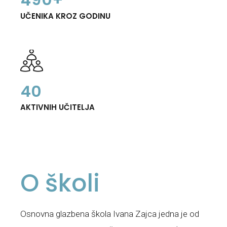
4
9
0
+
0
0
6
5
0
UČENIKA KROZ GODINU
1
7
6
2
8
7
3
9
8
4
0
9
5
0
AKTIVNIH UČITELJA
6
7
8
O školi
9
0
Osnovna glazbena škola Ivana Zajca jedna je od