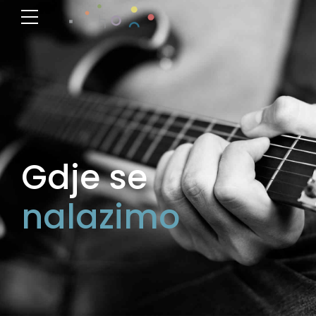
Gdje se
nalazimo