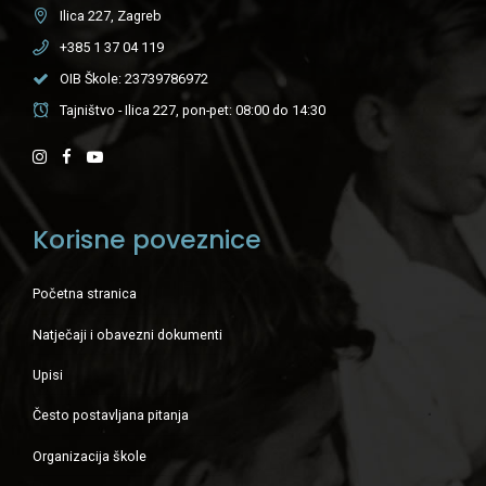
Ilica 227, Zagreb
+385 1 37 04 119
OIB Škole: 23739786972
Tajništvo - Ilica 227, pon-pet: 08:00 do 14:30
Korisne poveznice
Početna stranica
Natječaji i obavezni dokumenti
Upisi
Često postavljana pitanja
Organizacija škole