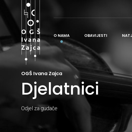
O NAMA
OBAVIJESTI
NAT
O ŠKOLI
OGŠ Ivana Zajca
POVIJEST ŠKOLE
Djelatnici
NASTAVA
ORGANIZACIJA ŠKOLE
ČESTO POSTAVLJANA PITANJA
Odjel za gudače
ŠKOLSKI ODBOR