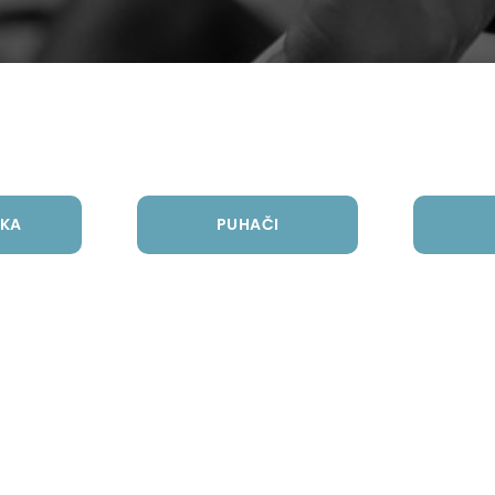
KA
PUHAČI