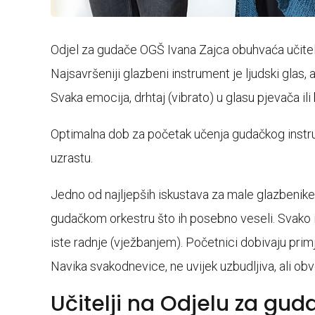
Odjel za gudače OGŠ Ivana Zajca obuhvaća učitelje i
Najsavršeniji glazbeni instrument je ljudski glas, 
Svaka emocija, drhtaj (vibrato) u glasu pjevača i
Optimalna dob za početak učenja gudačkog instru
uzrastu.
Jedno od najljepših iskustava za male glazbenike 
gudačkom orkestru što ih posebno veseli. Svako i
iste radnje (vježbanjem). Početnici dobivaju prim
Navika svakodnevice, ne uvijek uzbudljiva, ali obve
Učitelji na Odjelu za gud