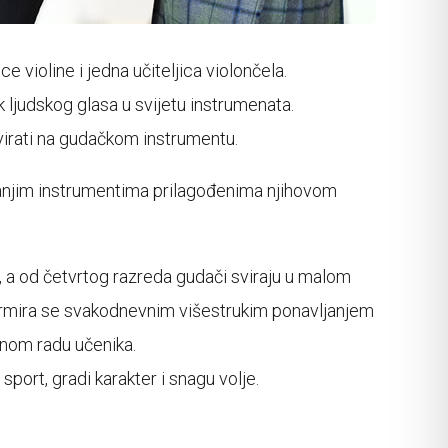
e violine i jedna učiteljica violončela.
k ljudskog glasa u svijetu instrumenata.
svirati na gudačkom instrumentu.
manjim instrumentima prilagođenima njihovom
e, a od četvrtog razreda gudači sviraju u malom
 formira se svakodnevnim višestrukim ponavljanjem
lnom radu učenika.
sport, gradi karakter i snagu volje.