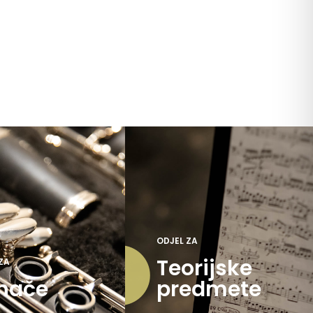
ODJEL ZA
Teorijske
ZA
hače
predmete