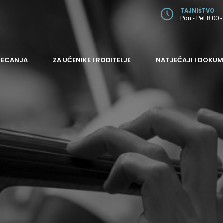
TAJNIŠTVO
Pon - Pet 8:00 -
JECANJA
ZA UČENIKE I RODITELJE
NATJEČAJI I DOKUM
ODJEL ZA GITARU
ODJEL ZA GUDAČE
ODJEL ZA HARMONIKU I PUHAČE
ODJEL ZA KLAVIR
ODJEL ZA TEORIJSKE PREDMETE
ADMINISTRATIVNI I POMOĆNI POSLOVI