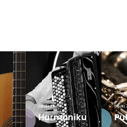
ODJEL ZA
ODJEL 
Harmoniku
Pu