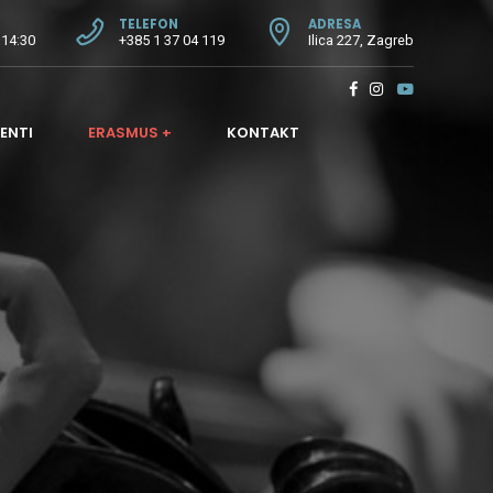
TELEFON
ADRESA
 14:30
+385 1 37 04 119
Ilica 227, Zagreb
ENTI
ERASMUS +
KONTAKT