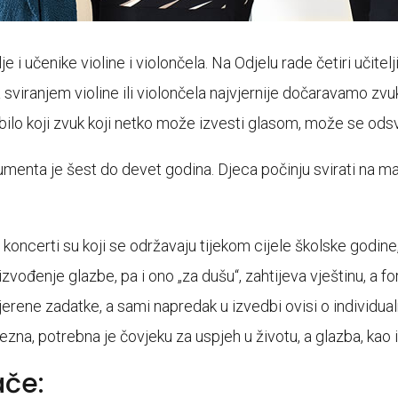
 učenike violine i violončela. Na Odjelu rade četiri učiteljic
a sviranjem violine ili violončela najvjernije dočaravamo zvu
li bilo koji zvuk koji netko može izvesti glasom, može se od
menta je šest do devet godina. Djeca počinju svirati na 
koncerti su koji se održavaju tijekom cijele školske godin
zvođenje glazbe, pa i ono „za dušu“, zahtijeva vještinu, a
jerene zadatke, a sami napredak u izvedbi ovisi o individua
zna, potrebna je čovjeku za uspjeh u životu, a glazba, kao i 
ače: