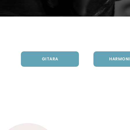
GITARA
HARMONI