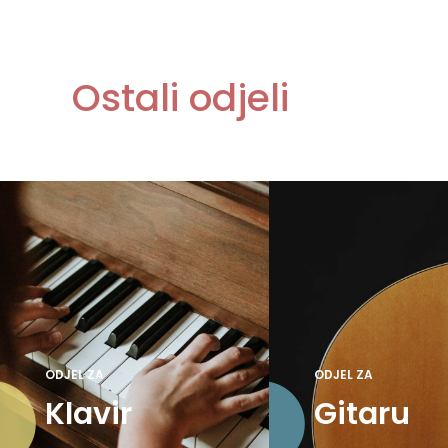
Ostali odjeli
ODJEL ZA
ODJEL ZA
Klavir
Gitaru