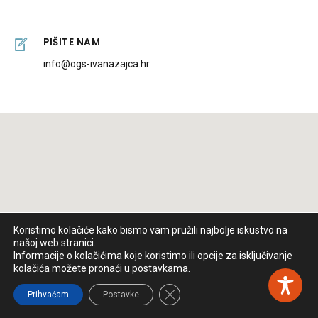
PIŠITE NAM
info@ogs-ivanazajca.hr
Koristimo kolačiće kako bismo vam pružili najbolje iskustvo na
našoj web stranici.
Informacije o kolačićima koje koristimo ili opcije za isključivanje
kolačića možete pronaći u
postavkama
.
Close GDPR Cookie Banner
Prihvaćam
Postavke