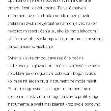
Optimalno vrijeme za početak sviranja klavira je
između šest i devet godina. Taj veličanstveni
instrument uz malo truda i smisla može pružiti
prekrasan zvuk i nevjerojatne harmonije već nakon
nekoliko mjeseci učenja, ali, ako želimo s lakoćom i
užitkom svirati teže kompozicije, moramo se naviknuti
na kontinuirano vježbanje.
Sviranje klavira omogućava različite načine
sudjelovanja u glazbenom izričaju. Najčešće se svira
solo klavir jer omogućava raskošan i bogat zvuk s
kojim se niti jedan drugi instrument ne može mjeriti.
Pijanisti mogu svirati i s drugim instrumentima u
komornim sastavima ili mogu na klaviru pratiti druge
instrumente, a svaki mali pijanist kroz svoje osnovno