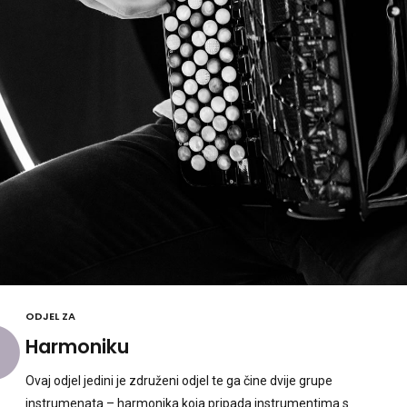
ODJEL ZA
Harmoniku
Ovaj odjel jedini je združeni odjel te ga čine dvije grupe
instrumenata – harmonika koja pripada instrumentima s