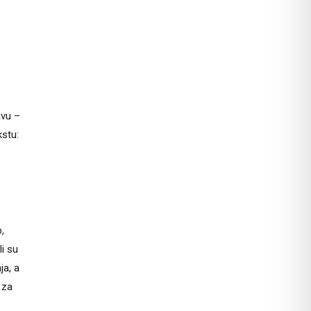
avu –
kstu:
,
li su
ja, a
 za