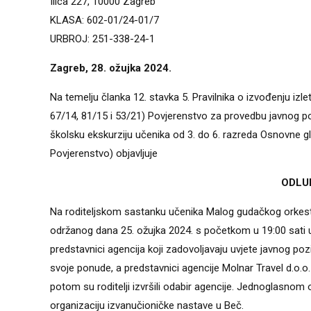
Ilica 227, 10000 Zagreb
KLASA: 602-01/24-01/7
URBROJ: 251-338-24-1
Zagreb, 28. ožujka 2024.
Na temelju članka 12. stavka 5. Pravilnika o izvođenju izl
67/14, 81/15 i 53/21) Povjerenstvo za provedbu javnog po
školsku ekskurziju učenika od 3. do 6. razreda Osnovne g
Povjerenstvo) objavljuje
ODLUK
Na roditeljskom sastanku učenika Malog gudačkog orkestr
održanog dana 25. ožujka 2024. s početkom u 19:00 sati u
predstavnici agencija koji zadovoljavaju uvjete javnog poziv
svoje ponude, a predstavnici agencije Molnar Travel d.o.o. n
potom su roditelji izvršili odabir agencije. Jednoglasnom 
organizaciju izvanučioničke nastave u Beč.