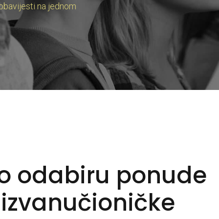
 obavijesti na jednom
o odabiru ponude
 izvanučioničke