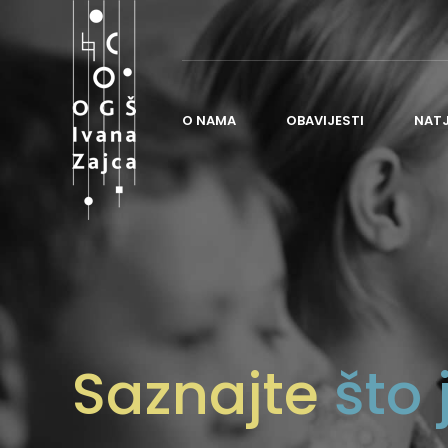
O NAMA
OBAVIJESTI
NAT
O ŠKOLI
POVIJEST ŠKOLE
NASTAVA
ORGANIZACIJA ŠKOLE
Saznajte
što 
ČESTO POSTAVLJANA PITANJA
ŠKOLSKI ODBOR