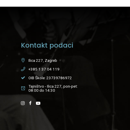
Kontakt podaci
Ilica 227, Zagreb
+385 1 37 04 119
OIB Škole: 23739786972
Tajništvo - Ilica 227, pon-pet:
08:00 do 14:30