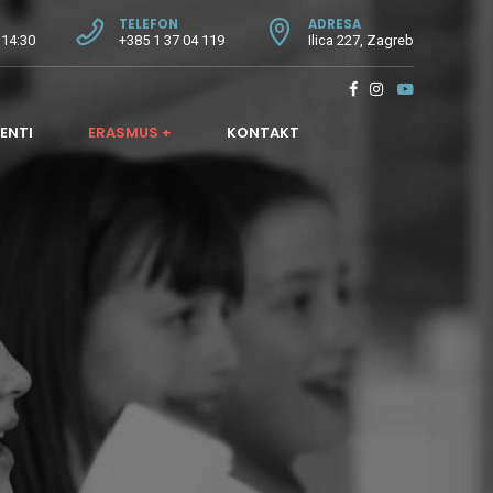
TELEFON
ADRESA
 14:30
+385 1 37 04 119
Ilica 227, Zagreb
ENTI
ERASMUS +
KONTAKT