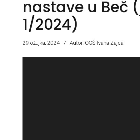
nastave u Beč (j
1/2024)
29 ožujka, 2024
Autor: OGŠ Ivana Zajca