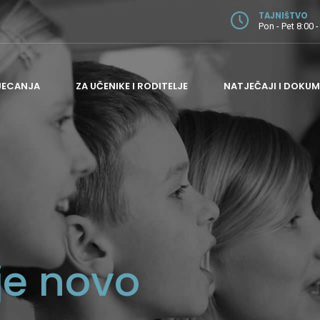
TAJNIŠTVO
Pon - Pet 8:00 -
JECANJA
ZA UČENIKE I RODITELJE
NATJEČAJI I DOKUM
ODJEL ZA GITARU
ODJEL ZA GUDAČE
ODJEL ZA HARMONIKU I PUHAČE
ODJEL ZA KLAVIR
je novo
ODJEL ZA TEORIJSKE PREDMETE
ADMINISTRATIVNI I POMOĆNI POSLOVI