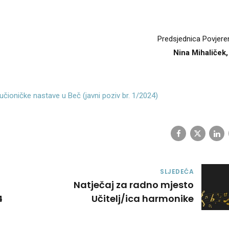
Predsjednica Povjere
Nina Mihaliček,
čioničke nastave u Beč (javni poziv br. 1/2024)
SLJEDEĆA
Natječaj za radno mjesto
4
Učitelj/ica harmonike