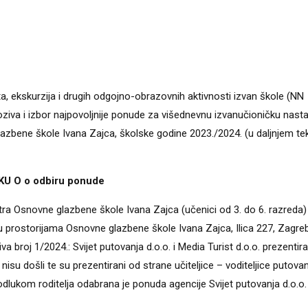
eta, ekskurzija i drugih odgojno-obrazovnih aktivnosti izvan škole (NN
ziva i izbor najpovoljnije ponude za višednevnu izvanučioničku nast
lazbene škole Ivana Zajca, školske godine 2023./2024. (u daljnjem te
U O o odbiru ponude
a Osnovne glazbene škole Ivana Zajca (učenici od 3. do 6. razreda)
 prostorijama Osnovne glazbene škole Ivana Zajca, Ilica 227, Zagreb
a broj 1/2024.: Svijet putovanja d.o.o. i Media Turist d.o.o. prezentira
isu došli te su prezentirani od strane učiteljice – voditeljice putovan
odlukom roditelja odabrana je ponuda agencije Svijet putovanja d.o.o.