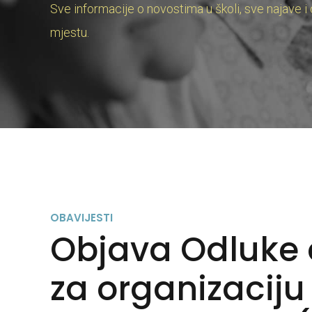
Sve informacije o novostima u školi, sve najave i
mjestu.
OBAVIJESTI
Objava Odluke 
za organizaciju