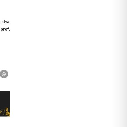
nstva:
 prof.