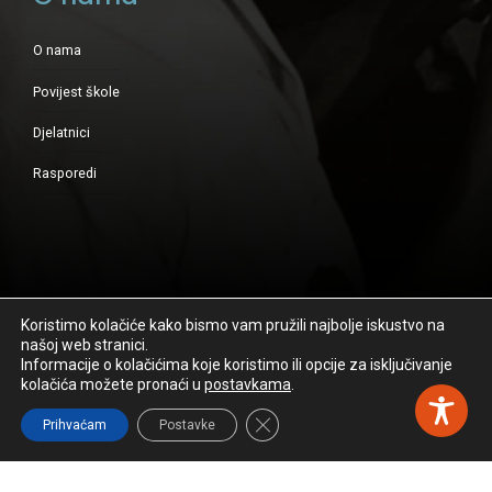
O nama
Povijest škole
Djelatnici
Rasporedi
Koristimo kolačiće kako bismo vam pružili najbolje iskustvo na
našoj web stranici.
Sva prava pridržana - Osnovna glazbena škola Ivana Zajca -
Informacije o kolačićima koje koristimo ili opcije za isključivanje
Zagreb
kolačića možete pronaći u
postavkama
.
Close GDPR Cookie Banner
Prihvaćam
Postavke
Izrađeno sa
by
IDEAWeb
.