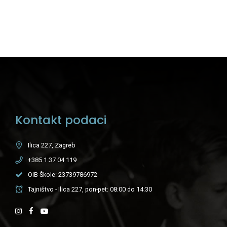
Kontakt podaci
Ilica 227, Zagreb
+385 1 37 04 119
OIB Škole: 23739786972
Tajništvo - Ilica 227, pon-pet: 08:00 do 14:30