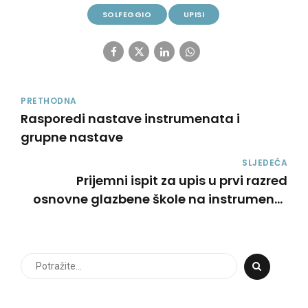
SOLFEGGIO
UPISI
PRETHODNA
Rasporedi nastave instrumenata i
grupne nastave
SLJEDEĆA
Prijemni ispit za upis u prvi razred
osnovne glazbene škole na instrumente
harmonika i violončelo na lokaciji PO
Susedgrad – jesenski rok