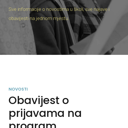
Sve informacije o novostima u školi, sve najave i
obavijesti na jednom mjestu.
NOVOSTI
Obavijest o
prijavama na
program