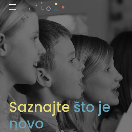
Saznajte
što je
novo