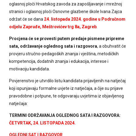
oglasnoj ploči Hrvatskog zavoda za zapošljavanje i mrežnoj
stranici i oglasnoj ploči Osnovne glazbene škole Ivana Zajca
održat će se dana
24. listopada 2024. godine u Područnom
odjelu Zapruđe, Meštrovićev trg 8a, Zagreb
.
Procjena će se provesti putem predaje pismene pripreme
sata, održavanje oglednog sata i razgovora
, a obuhvatit će
provjeru stručno-pedagoških znanja i vještina, metodičkih
kompetencija, dodatnih znanja i edukacija, interese i
motivaciju kandidata.
Povjerenstvo je utvrdilo listu kandidata prijavljenih na natječaj
koji ispunjavaju formalne uvjete iz natječaja, a čije su prijave
pravodobne i potpune, te odgovaraju uvjetima iz objavljenog
natječaja:
TERMINI ODRŽAVANJA OGLEDNOG SATA I RAZGOVORA:
ČETVRTAK, 24. LISTOPADA 2024.
OGLEDNI SAT I RAZGOVOR