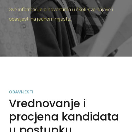
Sve informacije o novostima u školi, sve najave i
obavijesti na jednom mjestu.
OBAVIJESTI
Vrednovanje i
procjena kandidata
u postupku