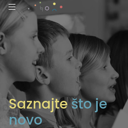
Saznajte
što je
novo