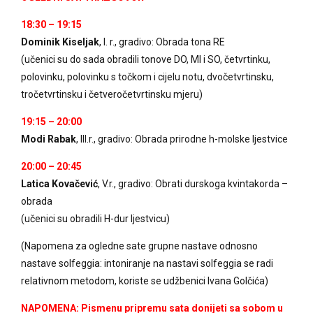
18:30 – 19:15
Dominik Kiseljak
, I. r., gradivo: Obrada tona RE
(učenici su do sada obradili tonove DO, MI i SO, četvrtinku,
polovinku, polovinku s točkom i cijelu notu, dvočetvrtinsku,
tročetvrtinsku i četveročetvrtinsku mjeru)
19:15 – 20:00
Modi Rabak
, III.r., gradivo: Obrada prirodne h-molske ljestvice
20:00 – 20:45
Latica Kovačević
, V.r., gradivo: Obrati durskoga kvintakorda –
obrada
(učenici su obradili H-dur ljestvicu)
(Napomena za ogledne sate grupne nastave odnosno
nastave solfeggia: intoniranje na nastavi solfeggia se radi
relativnom metodom, koriste se udžbenici Ivana Golčića)
NAPOMENA: Pismenu pripremu sata donijeti sa sobom u