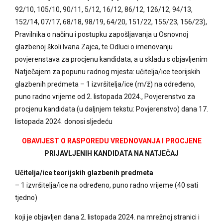
92/10, 105/10, 90/11, 5/12, 16/12, 86/12, 126/12, 94/13,
152/14, 07/17, 68/18, 98/19, 64/20, 151/22, 155/23, 156/23),
Pravilnika o načinu i postupku zapošljavanja u Osnovnoj
glazbenoj školi Ivana Zajca, te Odluci o imenovanju
povjerenstava za procjenu kandidata, a u skladu s objavljenim
Natječajem za popunu radnog mjesta: učitelja/ice teorijskih
glazbenih predmeta – 1 izvršitelja/ice (m/ž) na određeno,
puno radno vrijeme od 2. listopada 2024., Povjerenstvo za
procjenu kandidata (u daljnjem tekstu: Povjerenstvo) dana 17.
listopada 2024. donosi sljedeću
OBAVIJEST O RASPOREDU VREDNOVANJA I PROCJENE
PRIJAVLJENIH KANDIDATA NA NATJEČAJ
Učitelja/ice teorijskih glazbenih predmeta
– 1 izvršitelja/ice na određeno, puno radno vrijeme (40 sati
tjedno)
koji je objavljen dana 2. listopada 2024. na mrežnoj stranici i