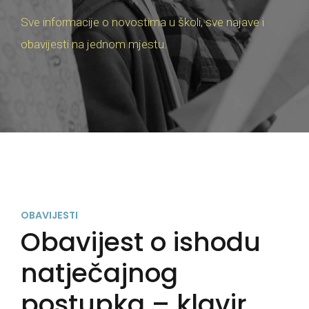
Sve informacije o novostima u školi, sve najave i
obavijesti na jednom mjestu.
OBAVIJESTI
Obavijest o ishodu
natječajnog
postupka – klavir