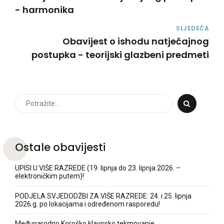
- harmonika
SLJEDEĆA
Obavijest o ishodu natječajnog
postupka - teorijski glazbeni predmeti
Ostale obavijesti
UPISI U VIŠE RAZREDE (19. lipnja do 23. lipnja 2026. –
elektroničkim putem)!
PODJELA SVJEDODŽBI ZA VIŠE RAZREDE: 24. i 25. lipnja
2026.g. po lokacijama i određenom rasporedu!
Međunarodno Koroško klavirsko tekmovanje