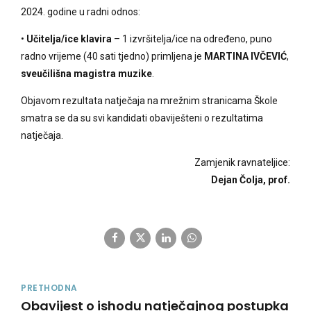
2024. godine u radni odnos:
•
Učitelja/ice klavira
– 1 izvršitelja/ice na određeno, puno
radno vrijeme (40 sati tjedno) primljena je
MARTINA IVČEVIĆ
,
sveučilišna magistra muzike
.
Objavom rezultata natječaja na mrežnim stranicama Škole
smatra se da su svi kandidati obaviješteni o rezultatima
natječaja.
Zamjenik ravnateljice:
Dejan Čolja, prof.
PRETHODNA
Obavijest o ishodu natječajnog postupka