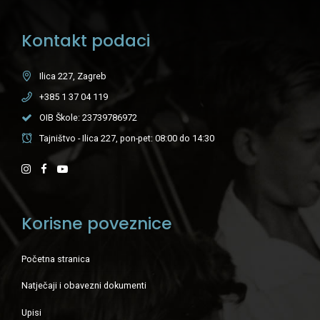
Kontakt podaci
Ilica 227, Zagreb
+385 1 37 04 119
OIB Škole: 23739786972
Tajništvo - Ilica 227, pon-pet: 08:00 do 14:30
Korisne poveznice
Početna stranica
Natječaji i obavezni dokumenti
Upisi