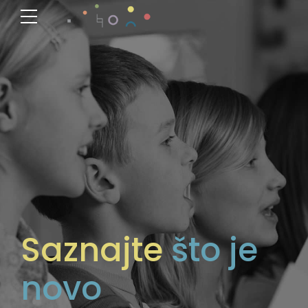
Saznajte
što je
novo