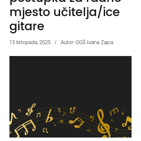
mjesto učitelja/ice
gitare
15 listopada, 2025
Autor: OGŠ Ivana Zajca