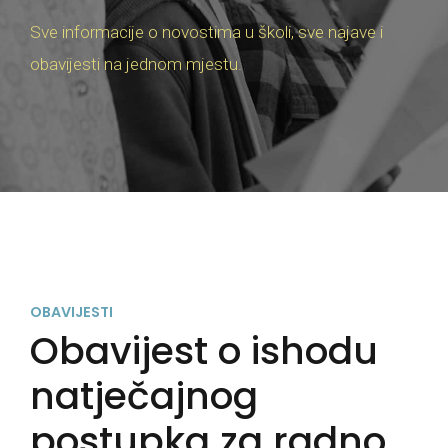
Sve informacije o novostima u školi, sve najave i
obavijesti na jednom mjestu.
OBAVIJESTI
Obavijest o ishodu
natječajnog
postupka za radno