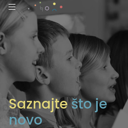
Saznajte
što je
novo