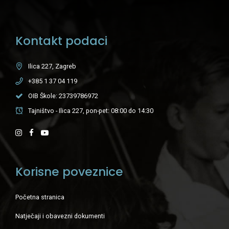
Kontakt podaci
Ilica 227, Zagreb
+385 1 37 04 119
OIB Škole: 23739786972
Tajništvo - Ilica 227, pon-pet: 08:00 do 14:30
Korisne poveznice
Početna stranica
Natječaji i obavezni dokumenti