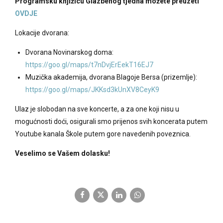
Programsku knjižicu Glazbenog tjedna možete preuzeti
OVDJE
Lokacije dvorana:
Dvorana Novinarskog doma:
https://goo.gl/maps/t7nDvjErEekT16EJ7
Muzička akademija, dvorana Blagoje Bersa (prizemlje):
https://goo.gl/maps/JKKsd3kUnXV8CeyK9
Ulaz je slobodan na sve koncerte, a za one koji nisu u
mogućnosti doći, osigurali smo prijenos svih koncerata putem
Youtube kanala Škole putem gore navedenih poveznica.
Veselimo se Vašem dolasku!