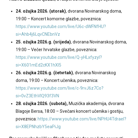
24. ožujka 2026. (utorak)
, dvorana Novinarskog doma,
19:00 – Koncert komorne glazbe, poveznica:
https://www.youtube.com/live/U6c-dWFNfHU?
si=Ahb4j6LqvCNEbnVz
25. ožujka 2026.g. (srijeda)
, dvorana Novinarskog doma,
19:00 – Večer hrvatske glazbe, poveznica:
https://www.youtube.com/live/Q-yHLxfyzyI?
si=X601mEd2cKX1hXl5
26. ožujka 2026.g. (četvrtak)
, dvorana Novinarskog
doma, 19:00 – Koncert učenika, poveznica:
https://www.youtube.com/live/c-9rvJ6z7Co?
si=0vZ3EthVIQ93f3VN
28. ožujka 2026. (subota),
Muzička akademija, dvorana
Blagoje Bersa, 18:00 – Svečani koncert učenika i gostiju,
poveznica:
https://www.youtube.com/live/NPHU4TdraeI?
si=X8EPNhzbY5eaPiJg