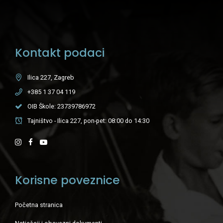
Kontakt podaci
Ilica 227, Zagreb
+385 1 37 04 119
OIB Škole: 23739786972
Tajništvo - Ilica 227, pon-pet: 08:00 do 14:30
Korisne poveznice
Početna stranica