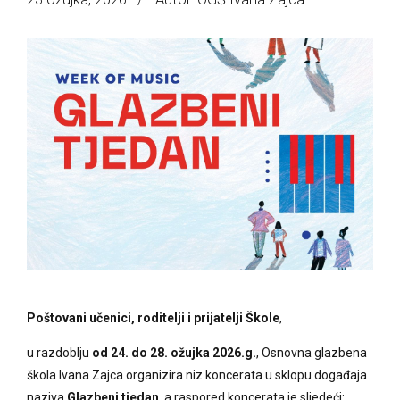
Poštovani učenici, roditelji i prijatelji Škole
,
u razdoblju
od 24. do 28. ožujka 2026.g.
, Osnovna glazbena
škola Ivana Zajca organizira niz koncerata u sklopu događaja
naziva
Glazbeni tjedan
, a raspored koncerata je sljedeći: