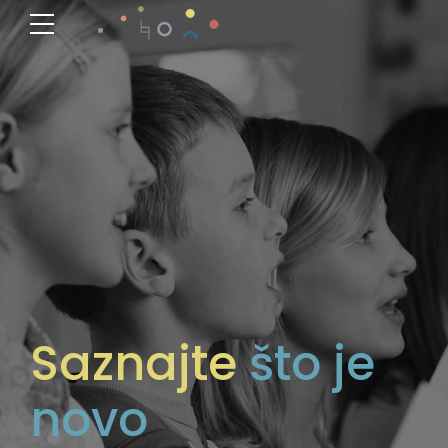
Saznajte
što je
novo