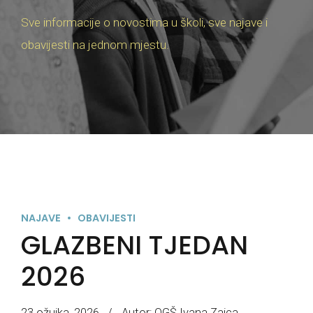
Sve informacije o novostima u školi, sve najave i
obavijesti na jednom mjestu.
NAJAVE
OBAVIJESTI
GLAZBENI TJEDAN
2026
23 ožujka, 2026
Autor: OGŠ Ivana Zajca