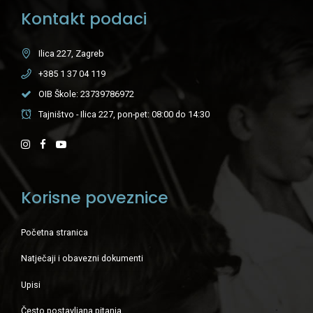
Kontakt podaci
Ilica 227, Zagreb
+385 1 37 04 119
OIB Škole: 23739786972
Tajništvo - Ilica 227, pon-pet: 08:00 do 14:30
Korisne poveznice
Početna stranica
Natječaji i obavezni dokumenti
Upisi
Često postavljana pitanja