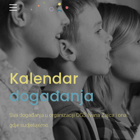
Kalendar
događanja
Sva događanja u organizaciji OGŠ Ivana Zajca i ona
gdje sudjelujemo.