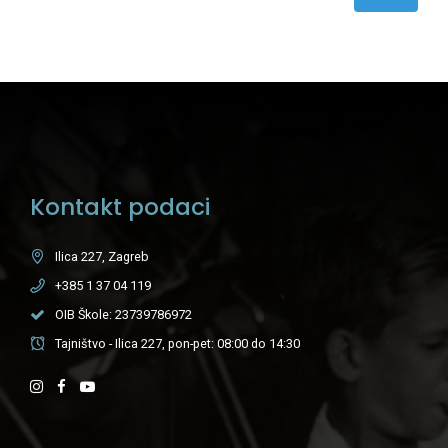
Kontakt podaci
Ilica 227, Zagreb
+385 1 37 04 119
OIB Škole: 23739786972
Tajništvo - Ilica 227, pon-pet: 08:00 do 14:30