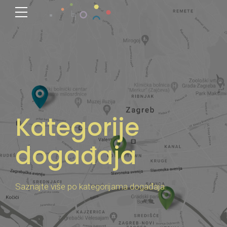
Kategorije
događaja
Saznajte više po kategorijama događaja.