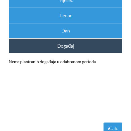
Mjesec
Tjedan
Dan
Događaj
Nema planiranih događaja u odabranom periodu
iCalc