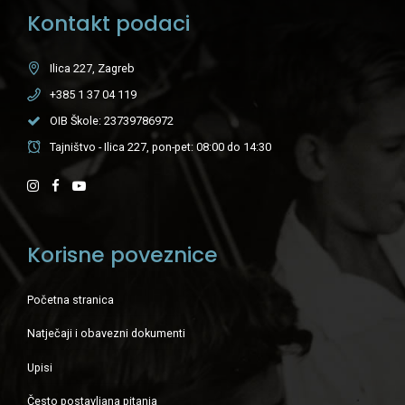
Kontakt podaci
Ilica 227, Zagreb
+385 1 37 04 119
OIB Škole: 23739786972
Tajništvo - Ilica 227, pon-pet: 08:00 do 14:30
Korisne poveznice
Početna stranica
Natječaji i obavezni dokumenti
Upisi
Često postavljana pitanja