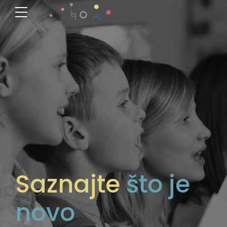
Saznajte
što je
novo