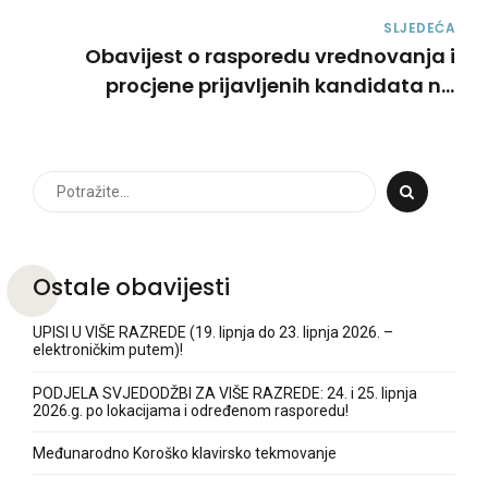
SLJEDEĆA
Obavijest o rasporedu vrednovanja i
procjene prijavljenih kandidata na
natječaj 12/2023 - Učitelj/ca klavira
Ostale obavijesti
UPISI U VIŠE RAZREDE (19. lipnja do 23. lipnja 2026. –
elektroničkim putem)!
PODJELA SVJEDODŽBI ZA VIŠE RAZREDE: 24. i 25. lipnja
2026.g. po lokacijama i određenom rasporedu!
Međunarodno Koroško klavirsko tekmovanje