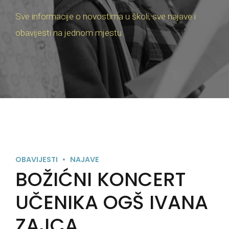
Sve informacije o novostima u školi, sve najave i
obavijesti na jednom mjestu.
OBAVIJESTI
NAJAVE
BOŽIĆNI KONCERT
UČENIKA OGŠ IVANA
ZAJCA