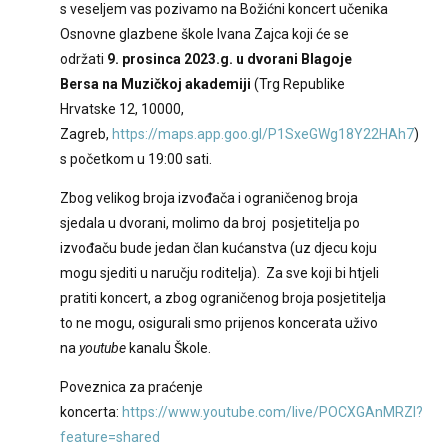
s veseljem vas pozivamo na Božićni koncert učenika
Osnovne glazbene škole Ivana Zajca koji će se
održati
9. prosinca 2023.g. u dvorani Blagoje
Bersa na Muzičkoj akademiji
(Trg Republike
Hrvatske 12, 10000,
Zagreb,
https://maps.app.goo.gl/P1SxeGWg18Y22HAh7
)
s početkom u 19:00 sati.
Zbog velikog broja izvođača i ograničenog broja
sjedala u dvorani, molimo da broj posjetitelja po
izvođaču bude jedan član kućanstva (uz djecu koju
mogu sjediti u naručju roditelja). Za sve koji bi htjeli
pratiti koncert, a zbog ograničenog broja posjetitelja
to ne mogu, osigurali smo prijenos koncerata uživo
na
youtube
kanalu Škole.
Poveznica za praćenje
koncerta:
https://www.youtube.com/live/POCXGAnMRZI?
feature=shared