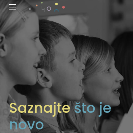
Saznajte
što je
novo