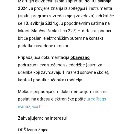
iz drugih glazbenih škola zaprimati
do 10. svibnja
2024.,
a provjere znanja iz
solfeggia
i instrumenta
(ispitni program razreda kojeg završava) održat će
se
13. svibnja 2024.g.
u popodnevnim satima na
lokaciji Matična škola (Ilica 227) – detaljniji podaci
bit će poslani elektroničkim putem na kontakt
podatke navedene u molbi.
Pripadajuća dokumentacija
obavezno
podrazumijeva stečene svjedodžbe (osim za
učenike koji završavaju 1. razred osnovne škole),
kontakt podatke učenika i roditelja.
Molbu s pripadajućom dokumentacijom molimo
poslati na adresu elektroničke pošte
ured@ogs-
ivanazjaca.hr
.
Zahvaljujemo na interesu!
OGŠ Ivana Zajca