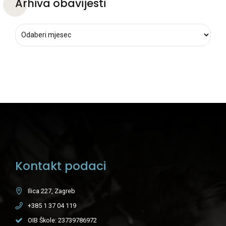
Arhiva obavijesti
Kontakt podaci
Ilica 227, Zagreb
+385 1 37 04 119
OIB Škole: 23739786972