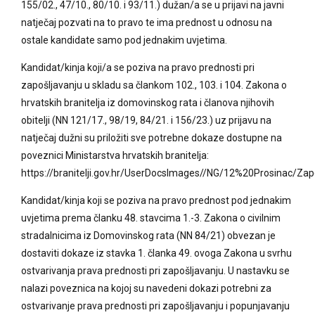
155/02., 47/10., 80/10. i 93/11.) dužan/a se u prijavi na javni
natječaj pozvati na to pravo te ima prednost u odnosu na
ostale kandidate samo pod jednakim uvjetima.
Kandidat/kinja koji/a se poziva na pravo prednosti pri
zapošljavanju u skladu sa člankom 102., 103. i 104. Zakona o
hrvatskih branitelja iz domovinskog rata i članova njihovih
obitelji (NN 121/17., 98/19, 84/21. i 156/23.) uz prijavu na
natječaj dužni su priložiti sve potrebne dokaze dostupne na
poveznici Ministarstva hrvatskih branitelja:
https://branitelji.gov.hr/UserDocsImages//NG/12%20Prosinac
Kandidat/kinja koji se poziva na pravo prednost pod jednakim
uvjetima prema članku 48. stavcima 1.-3. Zakona o civilnim
stradalnicima iz Domovinskog rata (NN 84/21) obvezan je
dostaviti dokaze iz stavka 1. članka 49. ovoga Zakona u svrhu
ostvarivanja prava prednosti pri zapošljavanju. U nastavku se
nalazi poveznica na kojoj su navedeni dokazi potrebni za
ostvarivanje prava prednosti pri zapošljavanju i popunjavanju