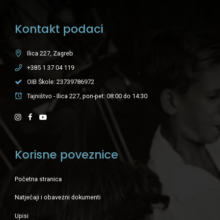
Kontakt podaci
Ilica 227, Zagreb
+385 1 37 04 119
OIB Škole: 23739786972
Tajništvo - Ilica 227, pon-pet: 08:00 do 14:30
Korisne poveznice
Početna stranica
Natječaji i obavezni dokumenti
Upisi