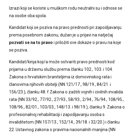
Izrazi koji se koriste u muškom rodu neutralni su i odnose se
na osobe oba spola.
Kandidat koji se poziva na pravo prednosti pri zapošljavanju
prema posebnom zakonu, dužan je u prijavi na natječaj
pozvati se na to pravo
i priložiti sve dokaze o pravu na koje
se poziva.
Kandidat/kinja koji/a može ostvariti pravo prednosti kod
prijama u državnu službu prema članku 102., 103. i 104.
Zakona o hrvatskim braniteljima iz domovinskog rata i
članovima njihovih obitelji (NN 121/17., 98/19., 84/21. i
156/23.), članku 48. f Zakona o zaštiti vojnih i civilnih invalida
rata (NN 33/92., 77/92., 27/93., 58/93., 2/94., 76/94., 108/95.,
108/96., 82/01., 103/03., 148/13. i 98/19.), članku 9. Zakona o
profesionalnoj rehabilitaciji i zapošljavanju osoba s
invaliditetom (NN 157/13., 152/14., 39/18. i 32/20.) i članku
22. Ustavnog zakona o pravima nacionalnih manjina (NN