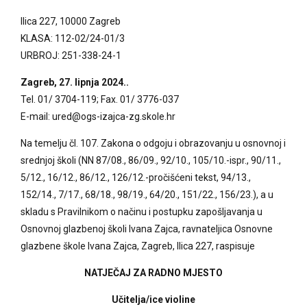
Ilica 227, 10000 Zagreb
KLASA: 112-02/24-01/3
URBROJ: 251-338-24-1
Zagreb, 27. lipnja 2024..
Tel. 01/ 3704-119; Fax. 01/ 3776-037
E-mail: ured@ogs-izajca-zg.skole.hr
Na temelju čl. 107. Zakona o odgoju i obrazovanju u osnovnoj i
srednjoj školi (NN 87/08., 86/09., 92/10., 105/10.-ispr., 90/11.,
5/12., 16/12., 86/12., 126/12.-pročišćeni tekst, 94/13.,
152/14., 7/17., 68/18., 98/19., 64/20., 151/22., 156/23.), a u
skladu s Pravilnikom o načinu i postupku zapošljavanja u
Osnovnoj glazbenoj školi Ivana Zajca, ravnateljica Osnovne
glazbene škole Ivana Zajca, Zagreb, Ilica 227, raspisuje
NATJEČAJ ZA RADNO MJESTO
Učitelja/ice violine