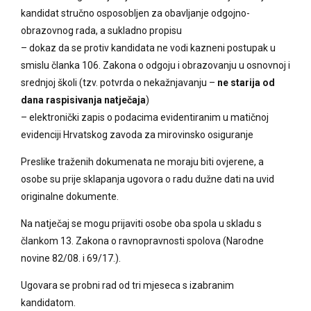
kandidat stručno osposobljen za obavljanje odgojno-
obrazovnog rada, a sukladno propisu
– dokaz da se protiv kandidata ne vodi kazneni postupak u
smislu članka 106. Zakona o odgoju i obrazovanju u osnovnoj i
srednjoj školi (tzv. potvrda o nekažnjavanju –
ne starija od
dana raspisivanja natječaja
)
– elektronički zapis o podacima evidentiranim u matičnoj
evidenciji Hrvatskog zavoda za mirovinsko osiguranje
Preslike traženih dokumenata ne moraju biti ovjerene, a
osobe su prije sklapanja ugovora o radu dužne dati na uvid
originalne dokumente.
Na natječaj se mogu prijaviti osobe oba spola u skladu s
člankom 13. Zakona o ravnopravnosti spolova (Narodne
novine 82/08. i 69/17.).
Ugovara se probni rad od tri mjeseca s izabranim
kandidatom.