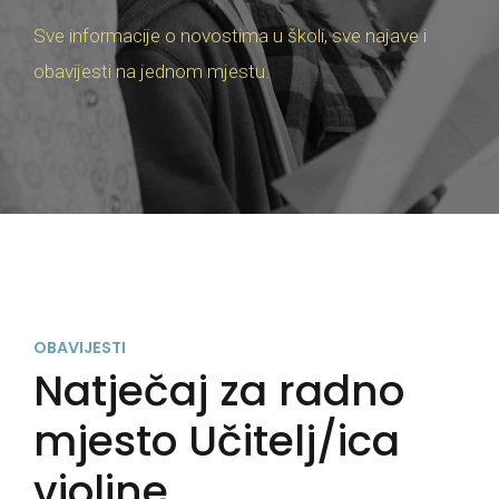
Sve informacije o novostima u školi, sve najave i
obavijesti na jednom mjestu.
OBAVIJESTI
Natječaj za radno
mjesto Učitelj/ica
violine