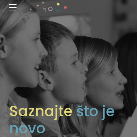
Saznajte
što je
novo