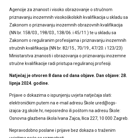
Agencije za znanost i visoko obrazovanje o stručnom
priznavanju inozemnih visokoškolskih kvalifikacija u skladu sa
Zakonom o priznavanju inozemnih obrazovnih kvalifikacija
(NN br. 158/03., 198/03., 138/06. i 45/11.) te u skladu sa
Zakonom o reguliranim profesijama i priznavanju inozemnih
stručnih kvalifikacija (NN br. 82/15., 70/19., 47/20. i 123/23)
Ministarstva znanosti i obrazovanja o priznavanju inozemne
stručne kvalifikacije radi pristupa reguliranoj profesiji.
Natječaj je otvoren 8 dana od dana objave.
Dan objave: 28.
lipnja 2024. godine.
Prijave o dokazima o ispunjenju uvjeta natječaja slati:
elektroničkim putem na e-mail adresu Škole ured@ogs-
izajca-zg.skole.hr, neposredno ili poštom na adresu Škole:
Osnovna glazbena škola Ivana Zajca, Ilica 227, 10 000 Zagreb.
Nepravodobno poslane i prijave bez dokaza o traženim
uvjetima neće se razmatrati.