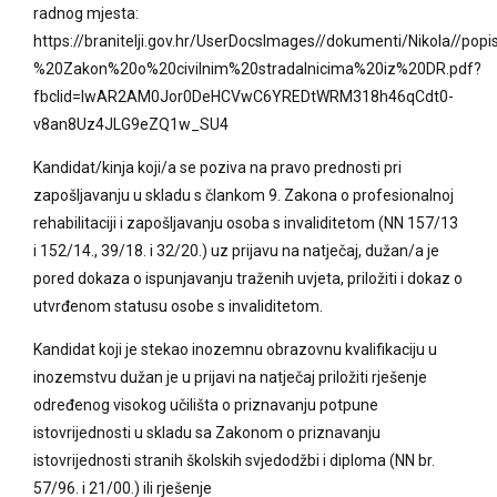
radnog mjesta:
https://branitelji.gov.hr/UserDocsImages//dokumenti/Nikola/
%20Zakon%20o%20civilnim%20stradalnicima%20iz%20DR.pdf?
fbclid=IwAR2AM0Jor0DeHCVwC6YREDtWRM318h46qCdt0-
v8an8Uz4JLG9eZQ1w_SU4
Kandidat/kinja koji/a se poziva na pravo prednosti pri
zapošljavanju u skladu s člankom 9. Zakona o profesionalnoj
rehabilitaciji i zapošljavanju osoba s invaliditetom (NN 157/13
i 152/14., 39/18. i 32/20.) uz prijavu na natječaj, dužan/a je
pored dokaza o ispunjavanju traženih uvjeta, priložiti i dokaz o
utvrđenom statusu osobe s invaliditetom.
Kandidat koji je stekao inozemnu obrazovnu kvalifikaciju u
inozemstvu dužan je u prijavi na natječaj priložiti rješenje
određenog visokog učilišta o priznavanju potpune
istovrijednosti u skladu sa Zakonom o priznavanju
istovrijednosti stranih školskih svjedodžbi i diploma (NN br.
57/96. i 21/00.) ili rješenje