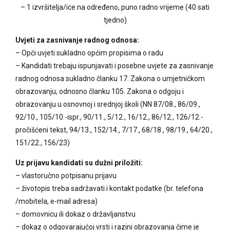
– 1 izvršitelja/ice na određeno, puno radno vrijeme (40 sati
tjedno)
Uvjeti za zasnivanje radnog odnosa:
– Opći uvjeti sukladno općim propisima o radu
– Kandidati trebaju ispunjavati i posebne uvjete za zasnivanje
radnog odnosa sukladno članku 17. Zakona o umjetničkom
obrazovanju, odnosno članku 105. Zakona o odgoju i
obrazovanju u osnovnoj i srednjoj školi (NN 87/08., 86/09.,
92/10., 105/10.-ispr., 90/11., 5/12., 16/12., 86/12., 126/12.-
pročišćeni tekst, 94/13., 152/14., 7/17., 68/18., 98/19., 64/20.,
151/22., 156/23)
Uz prijavu kandidati su dužni priložiti:
– vlastoručno potpisanu prijavu
– životopis treba sadržavati i kontakt podatke (br. telefona
/mobitela, e-mail adresa)
– domovnicu ili dokaz o državljanstvu
– dokaz o odgovarajućoj vrsti i razini obrazovanja čime je