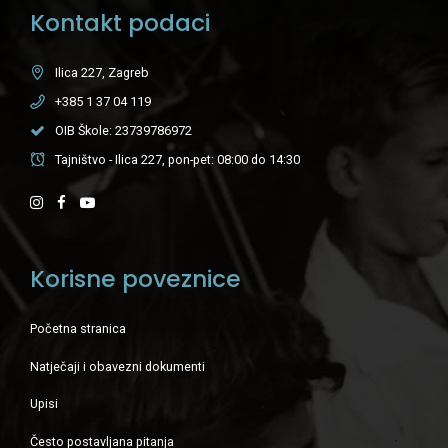
Kontakt podaci
Ilica 227, Zagreb
+385 1 37 04 119
OIB Škole: 23739786972
Tajništvo - Ilica 227, pon-pet: 08:00 do 14:30
Korisne poveznice
Početna stranica
Natječaji i obavezni dokumenti
Upisi
Često postavljana pitanja