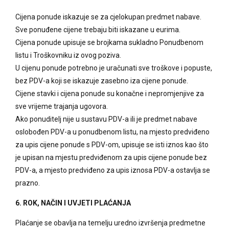
Cijena ponude iskazuje se za cjelokupan predmet nabave.
Sve ponuđene cijene trebaju biti iskazane u eurima.
Cijena ponude upisuje se brojkama sukladno Ponudbenom
listu i Troškovniku iz ovog poziva.
U cijenu ponude potrebno je uračunati sve troškove i popuste,
bez PDV-a koji se iskazuje zasebno iza cijene ponude.
Cijene stavki i cijena ponude su konačne i nepromjenjive za
sve vrijeme trajanja ugovora.
Ako ponuditelj nije u sustavu PDV-a ili je predmet nabave
oslobođen PDV-a u ponudbenom listu, na mjesto predviđeno
za upis cijene ponude s PDV-om, upisuje se isti iznos kao što
je upisan na mjestu predviđenom za upis cijene ponude bez
PDV-a, a mjesto predviđeno za upis iznosa PDV-a ostavlja se
prazno.
6. ROK, NAČIN I UVJETI PLAĆANJA
Plaćanje se obavlja na temelju uredno izvršenja predmetne