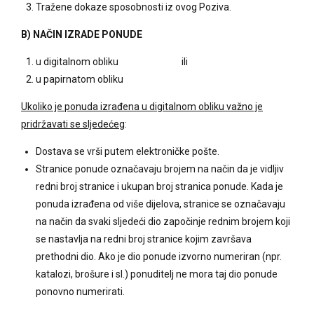
Tražene dokaze sposobnosti iz ovog Poziva.
B) NAČIN IZRADE PONUDE
u digitalnom obliku ili
u papirnatom obliku
Ukoliko je ponuda izrađena u digitalnom obliku važno je
pridržavati se sljedećeg
:
Dostava se vrši putem elektroničke pošte.
Stranice ponude označavaju brojem na način da je vidljiv
redni broj stranice i ukupan broj stranica ponude. Kada je
ponuda izrađena od više dijelova, stranice se označavaju
na način da svaki sljedeći dio započinje rednim brojem koji
se nastavlja na redni broj stranice kojim završava
prethodni dio. Ako je dio ponude izvorno numeriran (npr.
katalozi, brošure i sl.) ponuditelj ne mora taj dio ponude
ponovno numerirati.