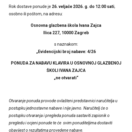
Rok dostave ponude je
26. veljače 2026. g. do 12:00 sati
,
osobno ili poštom, na adresu:
Osnovna glazbena škola Ivana Zajca
Ilica 227, 10000 Zagreb
s naznakom:
„Evidencijski broj nabave
: 4/26
PONUDA ZA NABAVU KLAVIRA U OSNOVNOJ GLAZBENOJ
ŠKOLI IVANA ZAJCA
„ne otvarati“
Otvaranje ponuda provode ovlašteni predstavnici naručitelja u
postupku jednostavne nabave i nije javno. Naručitelj će o
postupku otvaranja i pregleda ponuda sastaviti zapisnik o
pregledu i ocjeni ponude te će svim ponuditeljima dostaviti
obavijest o rezultatima provedene nabave.