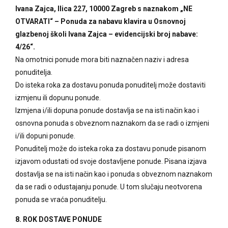
Ivana Zajca, Ilica 227, 10000 Zagreb s naznakom „NE
OTVARATI“ – Ponuda za nabavu klavira u Osnovnoj
glazbenoj školi Ivana Zajca – evidencijski broj nabave:
4/26“.
Na omotnici ponude mora biti naznačen naziv i adresa
ponuditelja.
Do isteka roka za dostavu ponuda ponuditelj može dostaviti
izmjenu ili dopunu ponude.
Izmjena i/ili dopuna ponude dostavlja se na isti način kao i
osnovna ponuda s obveznom naznakom da se radi o izmjeni
i/ili dopuni ponude.
Ponuditelj može do isteka roka za dostavu ponude pisanom
izjavom odustati od svoje dostavljene ponude. Pisana izjava
dostavlja se na isti način kao i ponuda s obveznom naznakom
da se radi o odustajanju ponude. U tom slučaju neotvorena
ponuda se vraća ponuditelju.
8. ROK DOSTAVE PONUDE