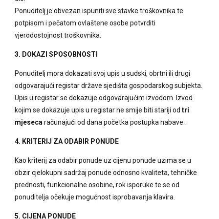
Ponuditelj je obvezan ispuniti sve stavke troškovnika te
potpisom i pečatom ovlaštene osobe potvrditi
vjerodostojnost troškovnika.
3. DOKAZI SPOSOBNOSTI
Ponuditelj mora dokazati svoj upis u sudski, obrtni ili drugi
odgovarajući registar države sjedišta gospodarskog subjekta.
Upis u registar se dokazuje odgovarajućim izvodom. Izvod
kojim se dokazuje upis u registar ne smije biti stariji od
tri
mjeseca
računajući od dana početka postupka nabave.
4. KRITERIJ ZA ODABIR PONUDE
Kao kriterij za odabir ponude uz cijenu ponude uzima se u
obzir cjelokupni sadržaj ponude odnosno kvaliteta, tehničke
prednosti, funkcionalne osobine, rok isporuke te se od
ponuditelja očekuje mogućnost isprobavanja klavira.
5. CIJENA PONUDE