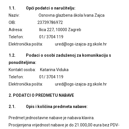
1.1. Opći podatci o naručitelju:
Naziv: Osnovna glazbena škola Ivana Zajca
OIB: 23739786972
Adresa: Ilica 227, 10000 Zagreb
Telefon: 01/ 3704 119
Elektronička pošta: ured@ogs-izajca-zg.skole.hr
1.2. Podaci o osobi zaduženoj za komunikaciju s
ponuditeljima:
Kontakt osoba: Katarina Viduka
Telefon: 01/ 3704 119
Elektronička pošta: ured@ogs-izajca-zg.skole.hr
2. PODATCI O PREDMETU NABAVE
2.1. Opis i količina predmeta nabave:
Predmet jednostavne nabave je nabava klavira.
Procijenjena vrijednost nabave je do 21.000,00 eura bez PDV-