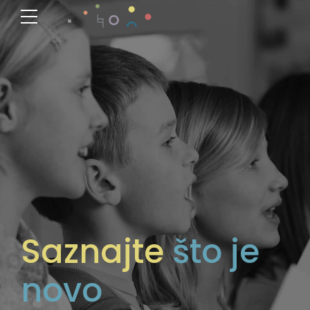
Saznajte
što je
novo