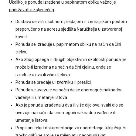
Ukoliko je ponuda izrađena u papirnatom obliku važno je
pridržavati se sljedećeg
:
Dostava se vrši osobnom predajom ili zemaljskom poštom
preporučeno na adresu sjedišta Naručitelja u zatvorenoj
koverti.
Ponuda se izrađuje u papirnatom obliku na način da čini
cjelinu.
Ako zbog opsega ili drugih objektivnih okolnosti ponuda ne
može biti izrađena na način da čini cjelinu, onda se
izrađuje u dva ili više dijelova.
Ponuda se predaje u izvorniku ili preslici.
Ponuda se uvezuje na način da se onemogući naknadno
vađenje ili umetanje listova.
Ako je ponuda izrađena u dva ili više dijelova, svaki dio se
uvezuje na način da onemogući naknadno vađenje ili
umetanje listova.
Propisani tekst dokumentacije za nadmetanje (uključujući
troškovnik) ne smije se mijenjati i nadopunjavati.