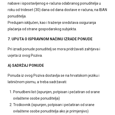
nabave i ispostavljenog e-računa odabranog ponuditelja u
roku od trideset (30) dana od dana dostave e-računa, na IBAN
ponuditelja.
Predujam isključen, kao i traženje sredstava osiguranja
plaćanja od strane gospodarskog subjekta.
7. UPUTA O ISPRAVNOM NAČINU IZRADE PONUDE
Pri izradi ponude ponuditelj se mora pridržavati zahtjeva i
uvjeta iz ovog Poziva.
A) SADRŽAJ PONUDE
Ponuda iz ovog Poziva dostavlja se na hrvatskom jeziku i
latiničnom pismu, a treba sadržavati:
Ponudbeni list (ispunjen, potpisan i pečatiran od srane
ovlaštene osobe ponuditelja)
Troškovnik (ispunjen, potpisan i pečatiran od srane
ovlaštene osobe ponuditelja ako je primjenjivo)