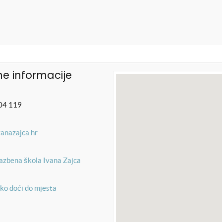
e informacije
04 119
vanazajca.hr
azbena škola Ivana Zajca
ko doći do mjesta