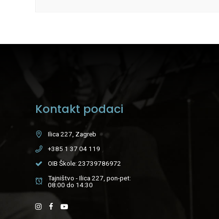
Kontakt podaci
Ilica 227, Zagreb
+385 1 37 04 119
OIB Škole: 23739786972
Tajništvo - Ilica 227, pon-pet:
08:00 do 14:30