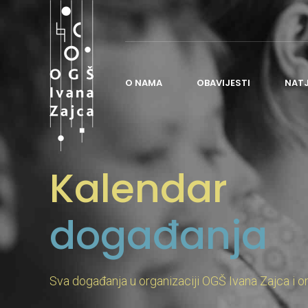
O NAMA
OBAVIJESTI
NAT
O ŠKOLI
Kalendar
POVIJEST ŠKOLE
NASTAVA
događanja
ORGANIZACIJA ŠKOLE
ČESTO POSTAVLJANA PITANJA
ŠKOLSKI ODBOR
Sva događanja u organizaciji OGŠ Ivana Zajca i o