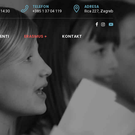
TELEFON
ADRESA
 14:30
+385 1 37 04 119
Ilica 227, Zagreb
ENTI
ERASMUS +
KONTAKT