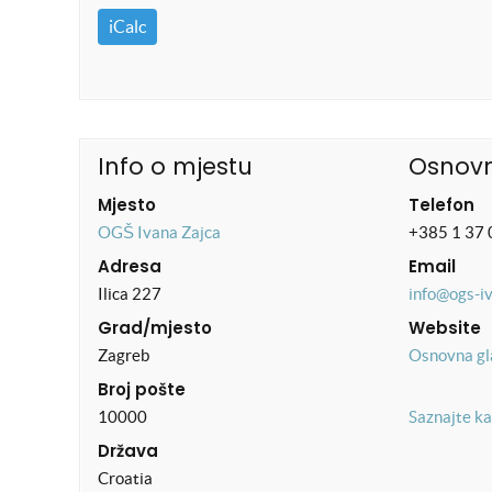
iCalc
Info o mjestu
Osnovn
Mjesto
Telefon
OGŠ Ivana Zajca
+385 1 37 
Adresa
Email
Ilica 227
info@ogs-i
Grad/mjesto
Website
Zagreb
Osnovna gl
Broj pošte
10000
Saznajte ka
Država
Croatia