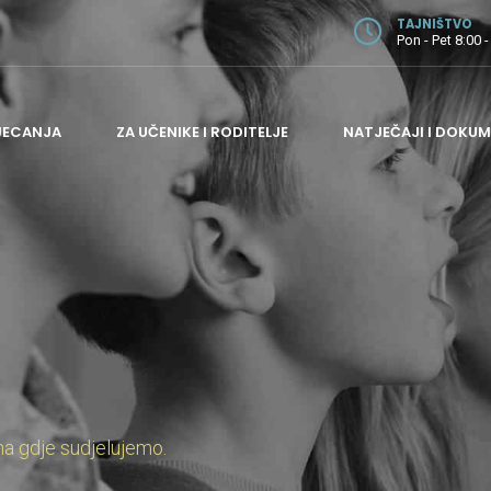
TAJNIŠTVO
Pon - Pet 8:00 -
JECANJA
ZA UČENIKE I RODITELJE
NATJEČAJI I DOKUM
ODJEL ZA GITARU
ODJEL ZA GUDAČE
ODJEL ZA HARMONIKU I PUHAČE
ODJEL ZA KLAVIR
ODJEL ZA TEORIJSKE PREDMETE
ADMINISTRATIVNI I POMOĆNI POSLOVI
na gdje sudjelujemo.