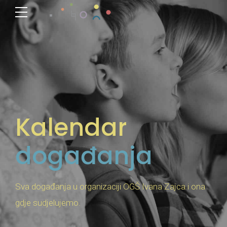
Kalendar
događanja
Sva događanja u organizaciji OGŠ Ivana Zajca i ona
gdje sudjelujemo.