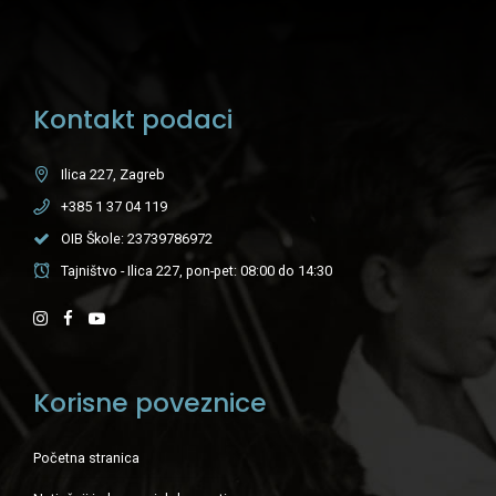
Kontakt podaci
Ilica 227, Zagreb
+385 1 37 04 119
OIB Škole: 23739786972
Tajništvo - Ilica 227, pon-pet: 08:00 do 14:30
Korisne poveznice
Početna stranica