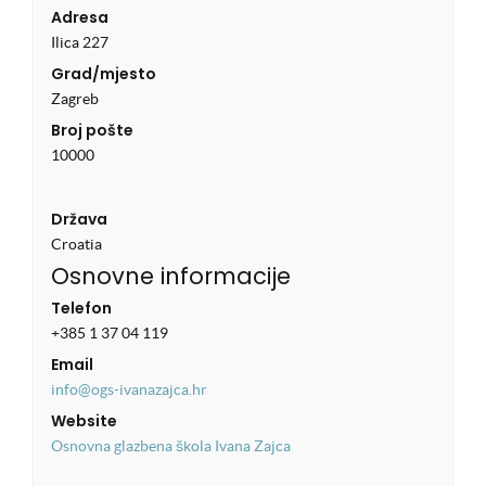
Adresa
Ilica 227
Grad/mjesto
Zagreb
Broj pošte
10000
Država
Croatia
Osnovne informacije
Telefon
+385 1 37 04 119
Email
info@ogs-ivanazajca.hr
Website
Osnovna glazbena škola Ivana Zajca