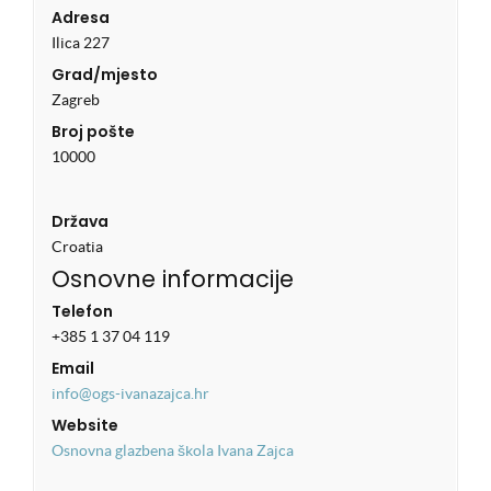
Adresa
Ilica 227
Grad/mjesto
Zagreb
Broj pošte
10000
Država
Croatia
Osnovne informacije
Telefon
+385 1 37 04 119
Email
info@ogs-ivanazajca.hr
Website
Osnovna glazbena škola Ivana Zajca