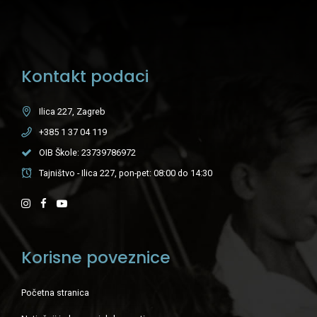
Kontakt podaci
Ilica 227, Zagreb
+385 1 37 04 119
OIB Škole: 23739786972
Tajništvo - Ilica 227, pon-pet: 08:00 do 14:30
Korisne poveznice
Početna stranica