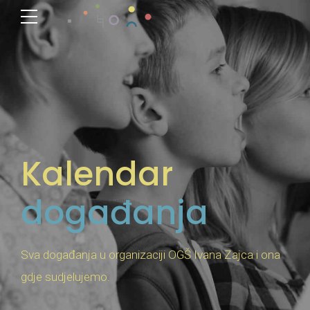
Kalendar
događanja
Sva događanja u organizaciji OGŠ Ivana Zajca i ona
gdje sudjelujemo.