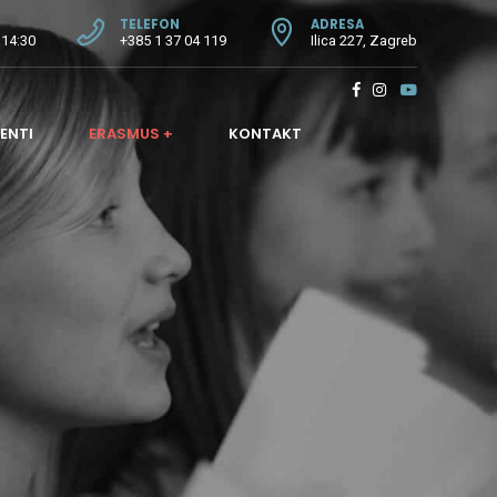
TELEFON
ADRESA
 14:30
+385 1 37 04 119
Ilica 227, Zagreb
ENTI
ERASMUS +
KONTAKT