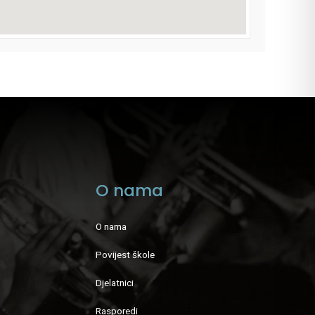
O nama
O nama
Povijest škole
Djelatnici
Rasporedi