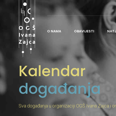
O NAMA
OBAVIJESTI
NAT
O ŠKOLI
Kalendar
POVIJEST ŠKOLE
NASTAVA
događanja
ORGANIZACIJA ŠKOLE
ČESTO POSTAVLJANA PITANJA
ŠKOLSKI ODBOR
Sva događanja u organizaciji OGŠ Ivana Zajca i o