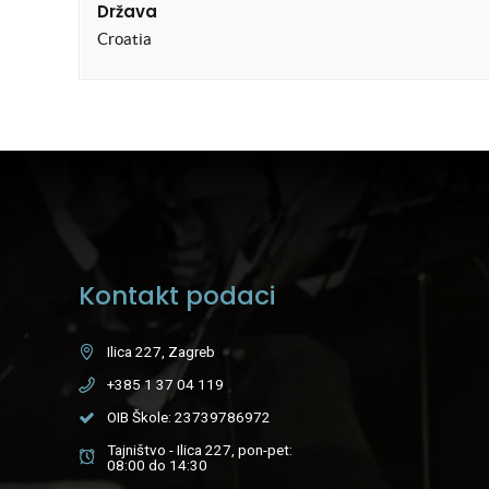
Država
Croatia
Kontakt podaci
Ilica 227, Zagreb
+385 1 37 04 119
OIB Škole: 23739786972
Tajništvo - Ilica 227, pon-pet:
08:00 do 14:30