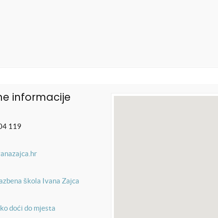
e informacije
04 119
vanazajca.hr
azbena škola Ivana Zajca
ko doći do mjesta