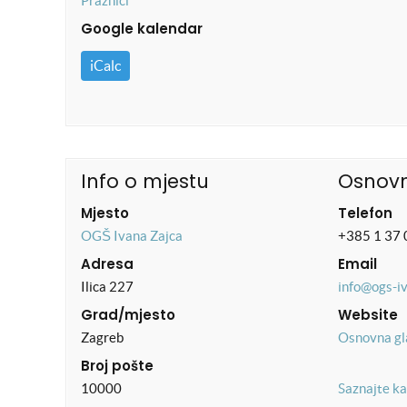
Praznici
Google kalendar
iCalc
Info o mjestu
Osnovn
Mjesto
Telefon
OGŠ Ivana Zajca
+385 1 37 
Adresa
Email
Ilica 227
info@ogs-i
Grad/mjesto
Website
Zagreb
Osnovna gl
Broj pošte
10000
Saznajte ka