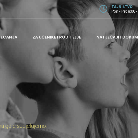
TAJNIŠTVO
Pon - Pet 8:00 -
JECANJA
ZA UČENIKE I RODITELJE
NATJEČAJI I DOKUM
ODJEL ZA GITARU
ODJEL ZA GUDAČE
ODJEL ZA HARMONIKU I PUHAČE
ODJEL ZA KLAVIR
ODJEL ZA TEORIJSKE PREDMETE
ADMINISTRATIVNI I POMOĆNI POSLOVI
na gdje sudjelujemo.