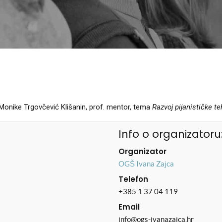
Monike Trgovčević Klišanin, prof. mentor, tema
Razvoj pijanističke t
Info o organizatoru
Organizator
OGŠ Ivana Zajca
Telefon
+385 1 37 04 119
Email
info@ogs-ivanazajca.hr