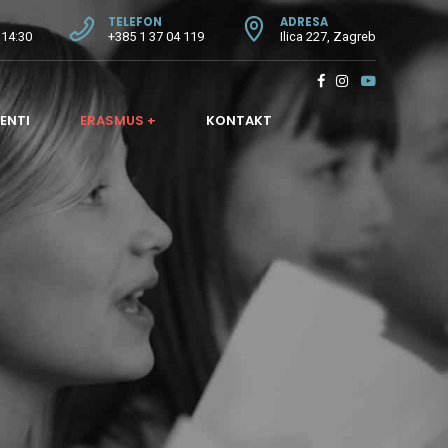
TELEFON
ADRESA
 14:30
+385 1 37 04 119
Ilica 227, Zagreb
ENTI
ERASMUS +
KONTAKT