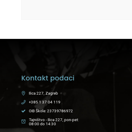
Kontakt podaci
Ilica 227, Zagreb
+385 1 37 04 119
OIB Škole: 23739786972
Tajništvo - Ilica 227, pon-pet:
08:00 do 14:30