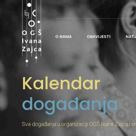
O NAMA
OBAVIJESTI
NAT
O ŠKOLI
Kalendar
POVIJEST ŠKOLE
NASTAVA
događanja
ORGANIZACIJA ŠKOLE
ČESTO POSTAVLJANA PITANJA
ŠKOLSKI ODBOR
Sva događanja u organizaciji OGŠ Ivana Zajca i o