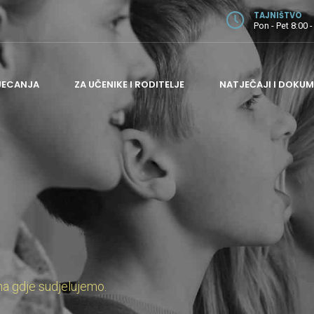
TAJNIŠTVO
Pon - Pet 8:00 -
JECANJA
ZA UČENIKE I RODITELJE
NATJEČAJI I DOKUM
ODJEL ZA GITARU
ODJEL ZA GUDAČE
ODJEL ZA HARMONIKU I PUHAČE
ODJEL ZA KLAVIR
ODJEL ZA TEORIJSKE PREDMETE
ADMINISTRATIVNI I POMOĆNI POSLOVI
na gdje sudjelujemo.