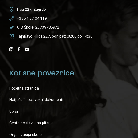
Ilica 227, Zagreb
+385 1 37 04 119
OIB Škole: 23739786972
Tajništvo - Ilica 227, pon-pet: 08:00 do 14:30
Korisne poveznice
Početna stranica
Natječaji i obavezni dokumenti
Upisi
Često postavljana pitanja
Organizacija škole