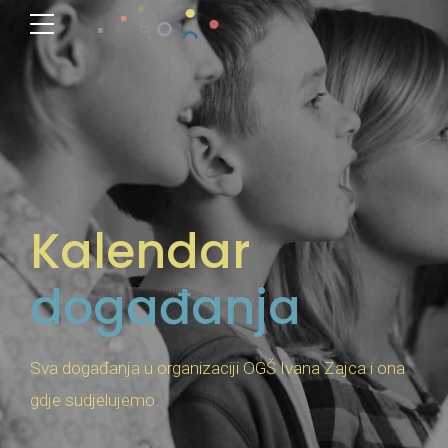
Kalendar
događanja
Sva događanja u organizaciji OGŠ Ivana Zajca i ona
gdje sudjelujemo.