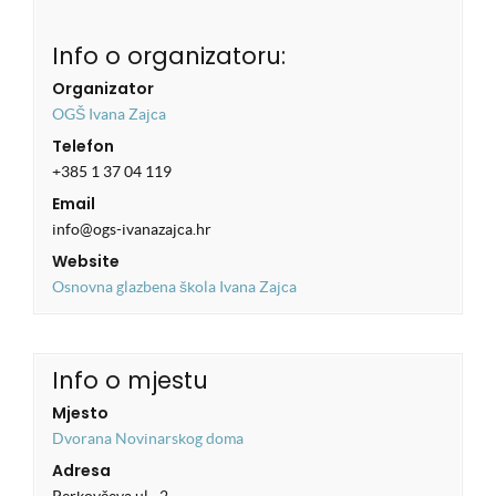
Info o organizatoru:
Organizator
OGŠ Ivana Zajca
Telefon
+385 1 37 04 119
Email
info@ogs-ivanazajca.hr
Website
Osnovna glazbena škola Ivana Zajca
Info o mjestu
Mjesto
Dvorana Novinarskog doma
Adresa
Perkovčeva ul. ¸2