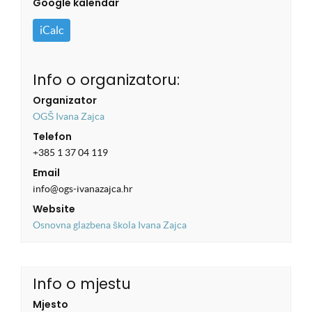
Google kalendar
iCalc
Info o organizatoru:
Organizator
OGŠ Ivana Zajca
Telefon
+385 1 37 04 119
Email
info@ogs-ivanazajca.hr
Website
Osnovna glazbena škola Ivana Zajca
Info o mjestu
Mjesto