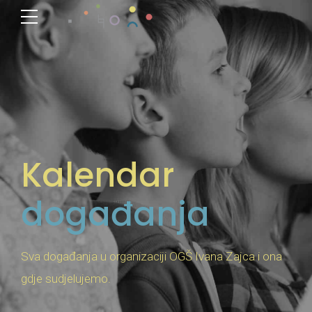
Kalendar
događanja
Sva događanja u organizaciji OGŠ Ivana Zajca i ona
gdje sudjelujemo.