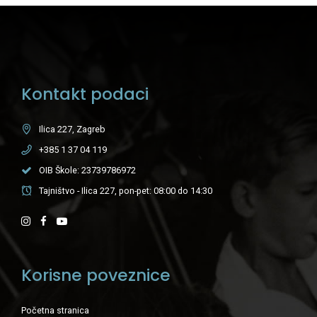
Kontakt podaci
Ilica 227, Zagreb
+385 1 37 04 119
OIB Škole: 23739786972
Tajništvo - Ilica 227, pon-pet: 08:00 do 14:30
Korisne poveznice
Početna stranica