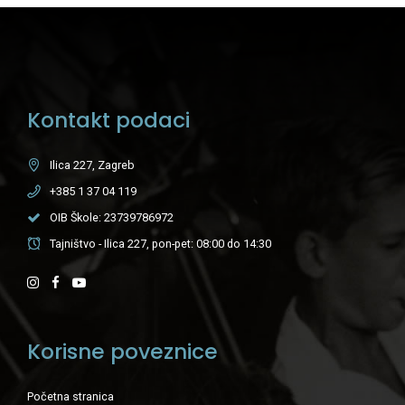
Kontakt podaci
Ilica 227, Zagreb
+385 1 37 04 119
OIB Škole: 23739786972
Tajništvo - Ilica 227, pon-pet: 08:00 do 14:30
Korisne poveznice
Početna stranica