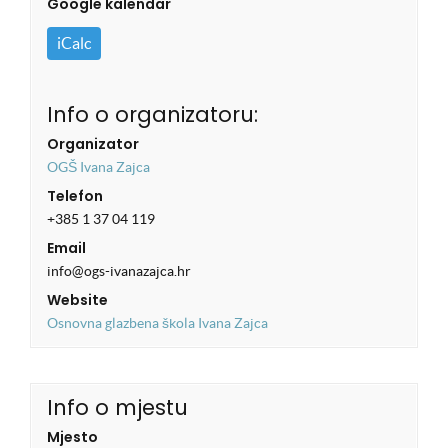
Google kalendar
iCalc
Info o organizatoru:
Organizator
OGŠ Ivana Zajca
Telefon
+385 1 37 04 119
Email
info@ogs-ivanazajca.hr
Website
Osnovna glazbena škola Ivana Zajca
Info o mjestu
Mjesto