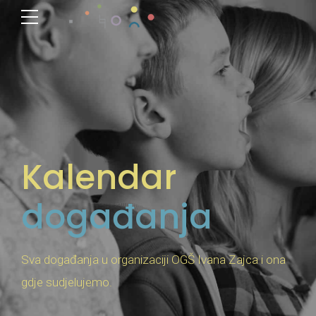
Kalendar
događanja
Sva događanja u organizaciji OGŠ Ivana Zajca i ona
gdje sudjelujemo.