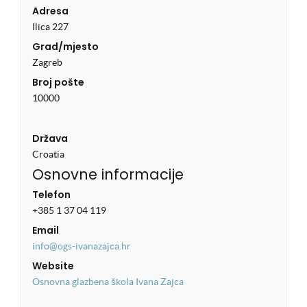
Adresa
Ilica 227
Grad/mjesto
Zagreb
Broj pošte
10000
Država
Croatia
Osnovne informacije
Telefon
+385 1 37 04 119
Email
info@ogs-ivanazajca.hr
Website
Osnovna glazbena škola Ivana Zajca