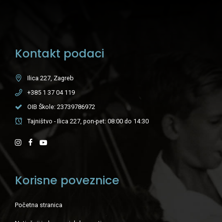
Kontakt podaci
Ilica 227, Zagreb
+385 1 37 04 119
OIB Škole: 23739786972
Tajništvo - Ilica 227, pon-pet: 08:00 do 14:30
Korisne poveznice
Početna stranica