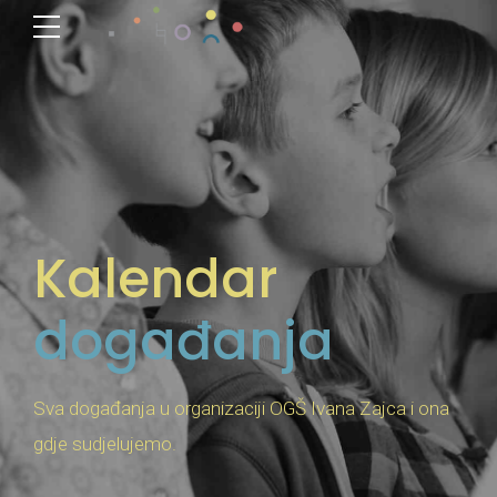
Kalendar
događanja
Sva događanja u organizaciji OGŠ Ivana Zajca i ona
gdje sudjelujemo.