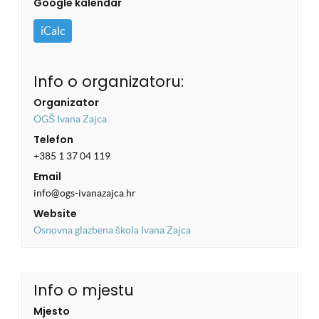
Google kalendar
iCalc
Info o organizatoru:
Organizator
OGŠ Ivana Zajca
Telefon
+385 1 37 04 119
Email
info@ogs-ivanazajca.hr
Website
Osnovna glazbena škola Ivana Zajca
Info o mjestu
Mjesto