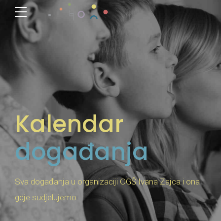
Kalendar
događanja
Sva događanja u organizaciji OGŠ Ivana Zajca i ona
gdje sudjelujemo.