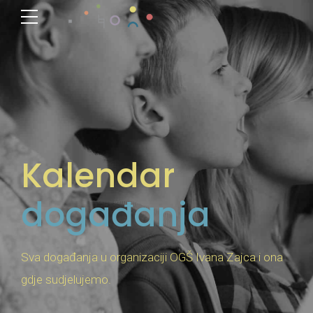
Kalendar
događanja
Sva događanja u organizaciji OGŠ Ivana Zajca i ona
gdje sudjelujemo.