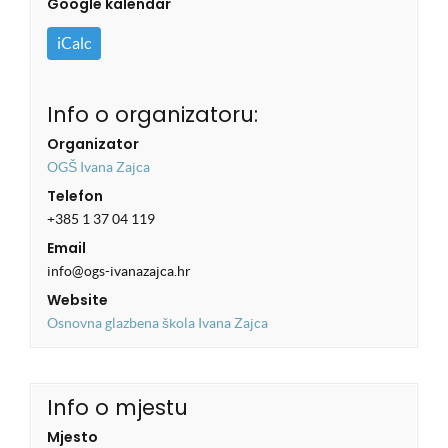
Google kalendar
iCalc
Info o organizatoru:
Organizator
OGŠ Ivana Zajca
Telefon
+385 1 37 04 119
Email
info@ogs-ivanazajca.hr
Website
Osnovna glazbena škola Ivana Zajca
Info o mjestu
Mjesto