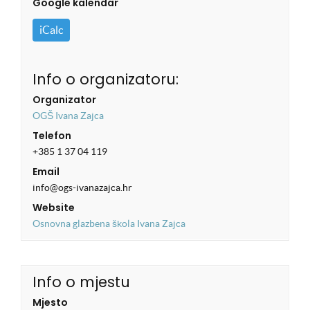
Google kalendar
iCalc
Info o organizatoru:
Organizator
OGŠ Ivana Zajca
Telefon
+385 1 37 04 119
Email
info@ogs-ivanazajca.hr
Website
Osnovna glazbena škola Ivana Zajca
Info o mjestu
Mjesto