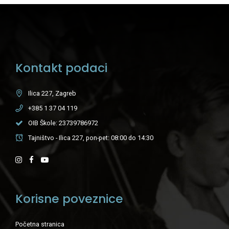
Kontakt podaci
Ilica 227, Zagreb
+385 1 37 04 119
OIB Škole: 23739786972
Tajništvo - Ilica 227, pon-pet: 08:00 do 14:30
Korisne poveznice
Početna stranica