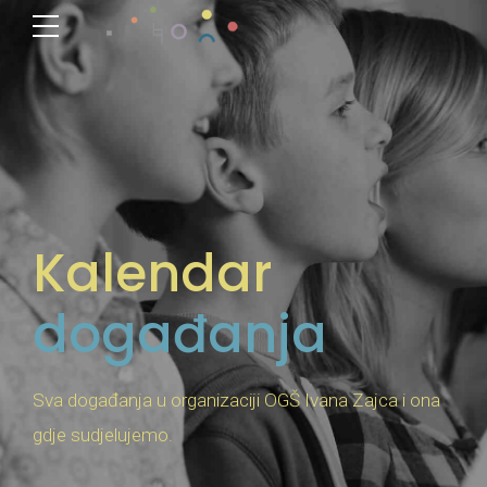
Kalendar
događanja
Sva događanja u organizaciji OGŠ Ivana Zajca i ona
gdje sudjelujemo.