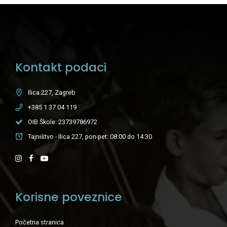
Kontakt podaci
Ilica 227, Zagreb
+385 1 37 04 119
OIB Škole: 23739786972
Tajništvo - Ilica 227, pon-pet: 08:00 do 14:30
Korisne poveznice
Početna stranica