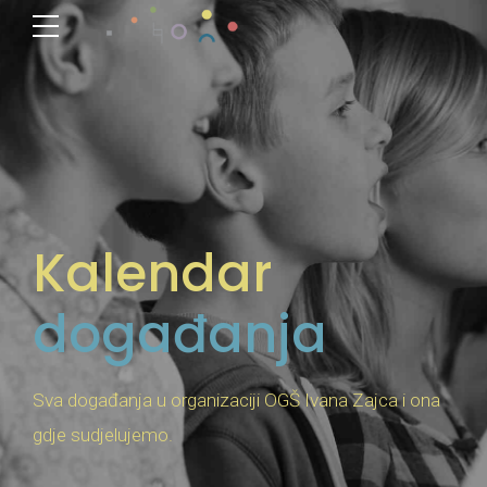
Kalendar
događanja
Sva događanja u organizaciji OGŠ Ivana Zajca i ona
gdje sudjelujemo.