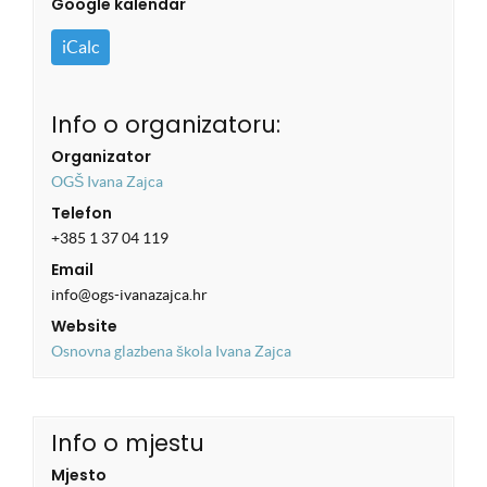
Google kalendar
iCalc
Info o organizatoru:
Organizator
OGŠ Ivana Zajca
Telefon
+385 1 37 04 119
Email
info@ogs-ivanazajca.hr
Website
Osnovna glazbena škola Ivana Zajca
Info o mjestu
Mjesto