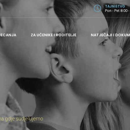
TAJNIŠTVO
Pon - Pet 8:00 -
JECANJA
ZA UČENIKE I RODITELJE
NATJEČAJI I DOKUM
ODJEL ZA GITARU
ODJEL ZA GUDAČE
ODJEL ZA HARMONIKU I PUHAČE
ODJEL ZA KLAVIR
ODJEL ZA TEORIJSKE PREDMETE
ADMINISTRATIVNI I POMOĆNI POSLOVI
na gdje sudjelujemo.