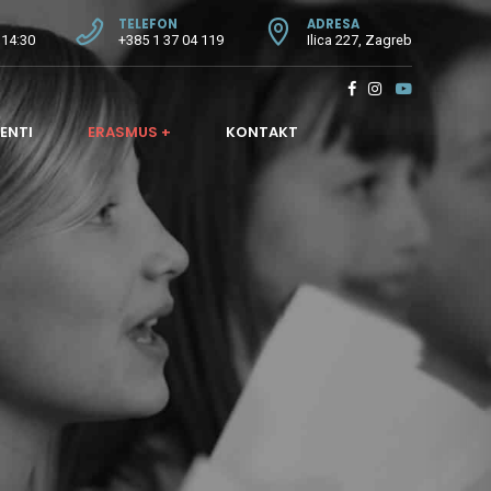
TELEFON
ADRESA
 14:30
+385 1 37 04 119
Ilica 227, Zagreb
ENTI
ERASMUS +
KONTAKT