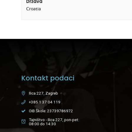
Država
Croatia
Kontakt podaci
Ilica 227, Zagreb
+385 1 37 04 119
OIB Škole: 23739786972
Tajništvo - Ilica 227, pon-pet:
08:00 do 14:30