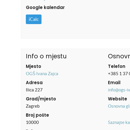
Google kalendar
iCalc
Info o mjestu
Osnovn
Mjesto
Telefon
OGŠ Ivana Zajca
+385 1 37 
Adresa
Email
Ilica 227
info@ogs-i
Grad/mjesto
Website
Zagreb
Osnovna gl
Broj pošte
10000
Saznajte ka