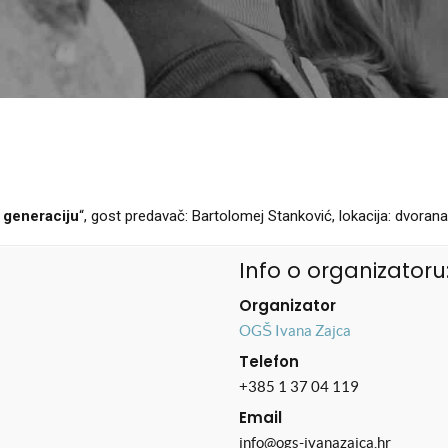
 generaciju
“, gost predavač: Bartolomej Stanković, lokacija: dvorana 
Info o organizatoru
Organizator
OGŠ Ivana Zajca
Telefon
+385 1 37 04 119
Email
info@ogs-ivanazajca.hr