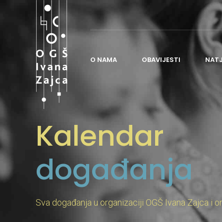
O NAMA
OBAVIJESTI
NAT
O ŠKOLI
Kalendar
POVIJEST ŠKOLE
NASTAVA
događanja
ORGANIZACIJA ŠKOLE
ČESTO POSTAVLJANA PITANJA
ŠKOLSKI ODBOR
Sva događanja u organizaciji OGŠ Ivana Zajca i o