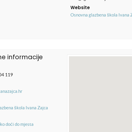
Website
Osnovna glazbena škola Ivana 
e informacije
04 119
vanazajca.hr
azbena škola Ivana Zajca
ko doći do mjesta