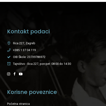
Kontakt podaci
Ilica 227, Zagreb
+385 1 37 04 119
OIB Škole: 23739786972
Tajništvo - Ilica 227, pon-pet: 08:00 do 14:30
Korisne poveznice
Početna stranica