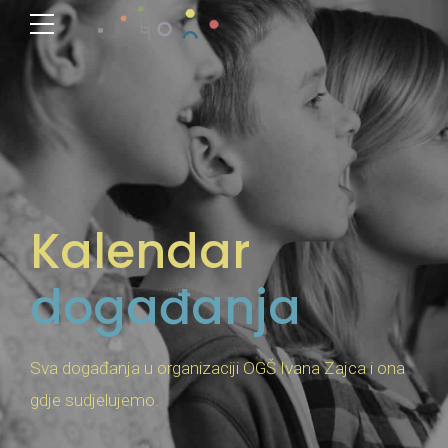
Kalendar
događanja
Sva događanja u organizaciji OGŠ Ivana Zajca i ona
gdje sudjelujemo.