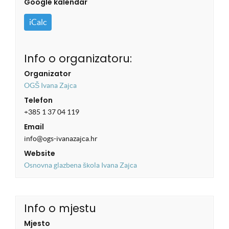
Google kalendar
iCalc
Info o organizatoru:
Organizator
OGŠ Ivana Zajca
Telefon
+385 1 37 04 119
Email
info@ogs-ivanazajca.hr
Website
Osnovna glazbena škola Ivana Zajca
Info o mjestu
Mjesto