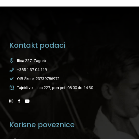
Kontakt podaci
Ilica 227, Zagreb
+385 1 37 04 119
OIB Škole: 23739786972
Tajništvo - Ilica 227, pon-pet: 08:00 do 14:30
Korisne poveznice