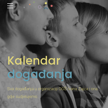
Kalendar
događanja
Sva događanja u organizaciji OGŠ Ivana Zajca i ona
gdje sudjelujemo.