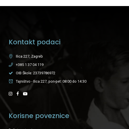
Kontakt podaci
Ilica 227, Zagreb
+385 1 37 04 119
OIB Škole: 23739786972
Tajništvo - Ilica 227, pon-pet: 08:00 do 14:30
Korisne poveznice