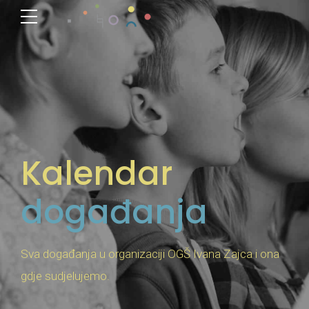
Kalendar
događanja
Sva događanja u organizaciji OGŠ Ivana Zajca i ona
gdje sudjelujemo.