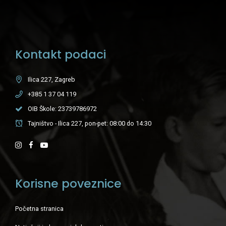
Kontakt podaci
Ilica 227, Zagreb
+385 1 37 04 119
OIB Škole: 23739786972
Tajništvo - Ilica 227, pon-pet: 08:00 do 14:30
Korisne poveznice
Početna stranica