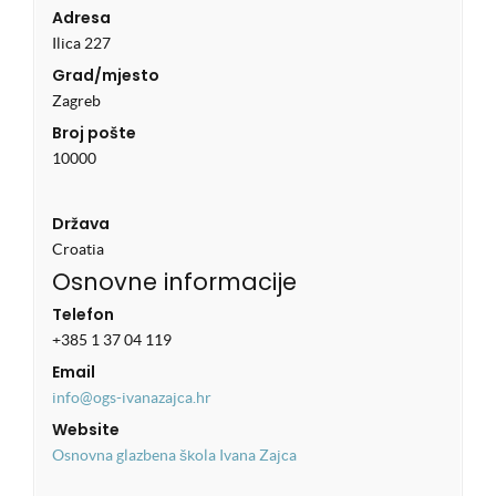
Adresa
Ilica 227
Grad/mjesto
Zagreb
Broj pošte
10000
Država
Croatia
Osnovne informacije
Telefon
+385 1 37 04 119
Email
info@ogs-ivanazajca.hr
Website
Osnovna glazbena škola Ivana Zajca