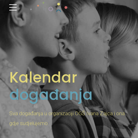
Kalendar
događanja
Sva događanja u organizaciji OGŠ Ivana Zajca i ona
gdje sudjelujemo.