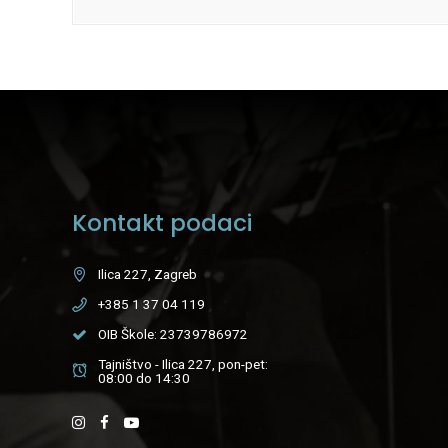
Kontakt podaci
Ilica 227, Zagreb
+385 1 37 04 119
OIB Škole: 23739786972
Tajništvo - Ilica 227, pon-pet:
08:00 do 14:30