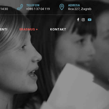
TELEFON
ADRESA
 14:30
+385 1 37 04 119
Ilica 227, Zagreb
ENTI
ERASMUS +
KONTAKT