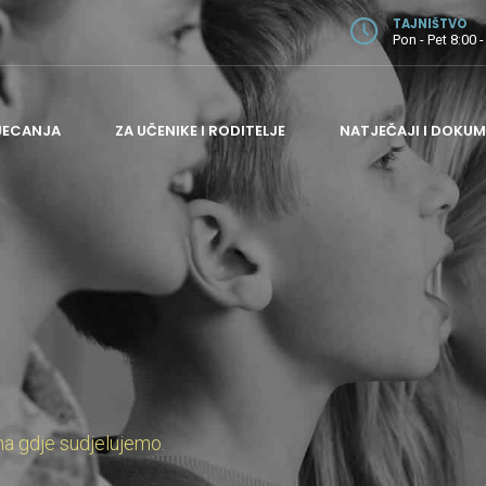
TAJNIŠTVO
Pon - Pet 8:00 -
JECANJA
ZA UČENIKE I RODITELJE
NATJEČAJI I DOKUM
ODJEL ZA GITARU
ODJEL ZA GUDAČE
ODJEL ZA HARMONIKU I PUHAČE
ODJEL ZA KLAVIR
ODJEL ZA TEORIJSKE PREDMETE
ADMINISTRATIVNI I POMOĆNI POSLOVI
na gdje sudjelujemo.