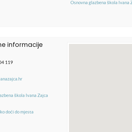
Osnovna glazbena škola Ivana 
e informacije
04 119
vanazajca.hr
azbena škola Ivana Zajca
ko doći do mjesta