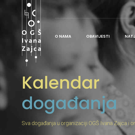
O NAMA
OBAVIJESTI
NAT
O ŠKOLI
Kalendar
POVIJEST ŠKOLE
NASTAVA
događanja
ORGANIZACIJA ŠKOLE
ČESTO POSTAVLJANA PITANJA
ŠKOLSKI ODBOR
Sva događanja u organizaciji OGŠ Ivana Zajca i o