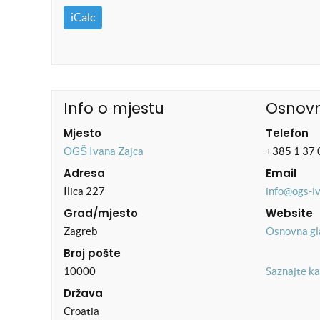
iCalc
Info o mjestu
Osnovn
Mjesto
Telefon
OGŠ Ivana Zajca
+385 1 37 
Adresa
Email
Ilica 227
info@ogs-i
Grad/mjesto
Website
Zagreb
Osnovna gl
Broj pošte
10000
Saznajte ka
Država
Croatia