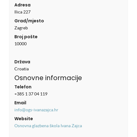
Adresa
Ilica 227
Grad/mjesto
Zagreb
Broj pošte
10000
Država
Croatia
Osnovne informacije
Telefon
+385 1 37 04 119
Email
info@ogs-ivanazajca.hr
Website
Osnovna glazbena škola Ivana Zajca