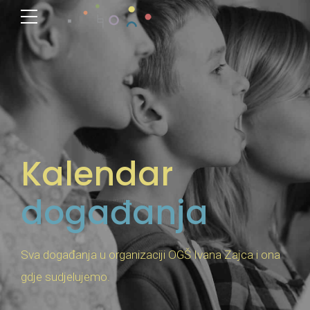
Kalendar
događanja
Sva događanja u organizaciji OGŠ Ivana Zajca i ona
gdje sudjelujemo.