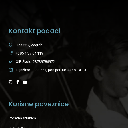
Kontakt podaci
Ilica 227, Zagreb
+385 1 37 04 119
OIB Škole: 23739786972
Tajništvo - Ilica 227, pon-pet: 08:00 do 14:30
Korisne poveznice
Početna stranica