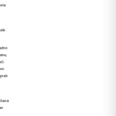
avne
aski
ladno
ranu,
ći.
kom
prati
a baca
an