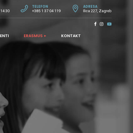
TELEFON
ADRESA
 14:30
+385 1 37 04 119
Ilica 227, Zagreb
ENTI
ERASMUS +
KONTAKT