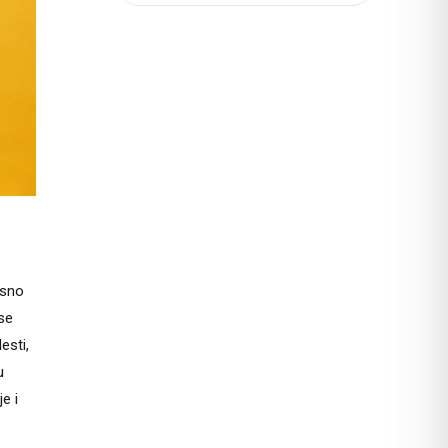
osno
 se
esti,
u
e i