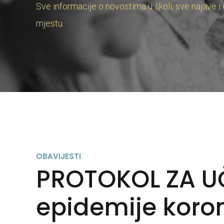
Sve informacije o novostima u školi, sve najave i
mjestu.
OBAVIJESTI
PROTOKOL ZA UČ
epidemije koro