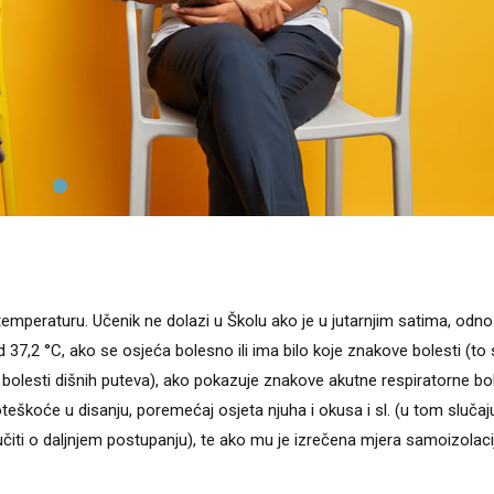
u temperaturu. Učenik ne dolazi u Školu ako je u jutarnjim satima, odn
 37,2 °C, ako se osjeća bolesno ili ima bilo koje znakove bolesti (to
olesti dišnih puteva), ako pokazuje znakove akutne respiratorne bol
eškoće u disanju, poremećaj osjeta njuha i okusa i sl. (u tom slučaj
lučiti o daljnjem postupanju), te ako mu je izrečena mjera samoizolacij