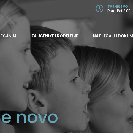
TAJNIŠTVO
Pon - Pet 8:00 -
JECANJA
ZA UČENIKE I RODITELJE
NATJEČAJI I DOKUM
ODJEL ZA GITARU
ODJEL ZA GUDAČE
ODJEL ZA HARMONIKU I PUHAČE
ODJEL ZA KLAVIR
je novo
ODJEL ZA TEORIJSKE PREDMETE
ADMINISTRATIVNI I POMOĆNI POSLOVI