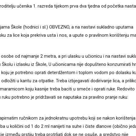
roditelju učenika 1. razreda tijekom prva dva tjedna od početka nast
ijama Škole (hodnici i sl.) OBVEZNO, a na nastavi sukladno uputama
sku za lice koja prekriva usta i nos, a upute o pravilnom korištenju m
 osobe od najmanje 2 metra, a pri ulasku u učionicu i na nastavi suk
u Školu i izlasku iz Škole, U učionicama nije dopušteno konzumirati h
m koju je potrebno oprati deterdžentom i toplom vodom po dolasku ku
ožiti u kantu za otpatke. Treba izbjegavati dodirivanje lica, a prili
tom maramicom koju kasnije treba baciti u smeće i oprati ruke. Redovito 
ju ruku potrebno je pridržavati se naputaka za pravilno pranje ruku:
apirnatim ručnikom za jednokratnu upotrebu koji se nakon korištenj
 u količini od 1 do 2 ml nanijeti na suhe i čiste dlanove (obično jed
e između prstiju treba protrljati dok se ne osuše, a sredstvo nije