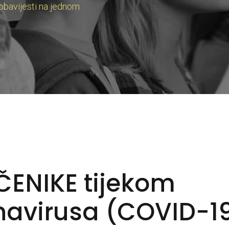
 obavijesti na jednom
ENIKE tijekom
navirusa (COVID-1