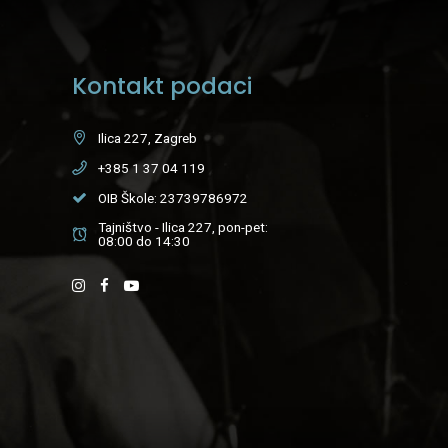
Kontakt podaci
Ilica 227, Zagreb
+385 1 37 04 119
OIB Škole: 23739786972
Tajništvo - Ilica 227, pon-pet:
08:00 do 14:30