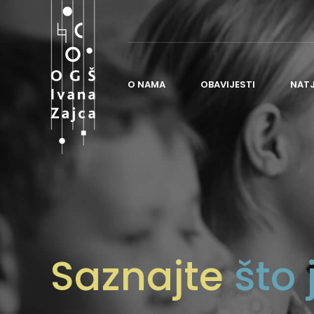
O NAMA
OBAVIJESTI
NAT
O ŠKOLI
POVIJEST ŠKOLE
NASTAVA
ORGANIZACIJA ŠKOLE
Saznajte
što 
ČESTO POSTAVLJANA PITANJA
ŠKOLSKI ODBOR