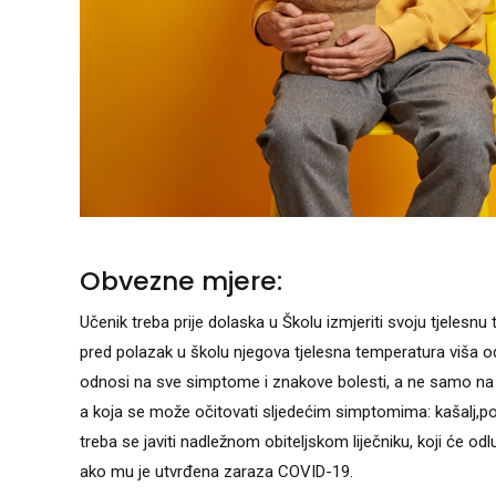
Obvezne mjere:
Učenik treba prije dolaska u Školu izmjeriti svoju tjelesn
pred polazak u školu njegova tjelesna temperatura viša od
odnosi na sve simptome i znakove bolesti, a ne samo na b
a koja se može očitovati sljedećim simptomima: kašalj,pot
treba se javiti nadležnom obiteljskom liječniku, koji će od
ako mu je utvrđena zaraza COVID-19.