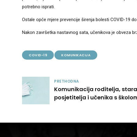
potrebno isprati.
Ostale opće mjere prevencije širenja bolesti COVID-19 d
Nakon završetka nastavnog sata, učenikova je obveza brz
COVID-19
KOMUNIKACIJA
PRETHODNA
Komunikacija roditelja, stara
posjetitelja i učenika s školo