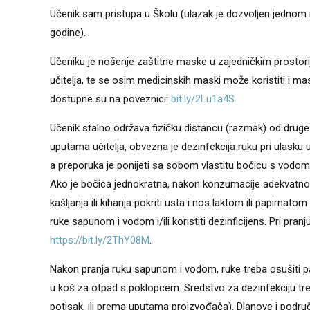
Učenik sam pristupa u Školu (ulazak je dozvoljen jednom 
godine).
Učeniku je nošenje zaštitne maske u zajedničkim prostor
učitelja, te se osim medicinskih maski može koristiti i ma
dostupne su na poveznici:
bit.ly/2Lu1a4S
Učenik stalno održava fizičku distancu (razmak) od druge
uputama učitelja, obvezna je dezinfekcija ruku pri ulasku 
a preporuka je ponijeti sa sobom vlastitu bočicu s vodo
Ako je bočica jednokratna, nakon konzumacije adekvatno odl
kašljanja ili kihanja pokriti usta i nos laktom ili papirna
ruke sapunom i vodom i/ili koristiti dezinficijens. Pri pran
https://bit.ly/2ThY08M
.
Nakon pranja ruku sapunom i vodom, ruke treba osušiti p
u koš za otpad s poklopcem. Sredstvo za dezinfekciju treba
potisak, ili prema uputama proizvođača). Dlanove i područj