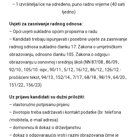
– 1 izvršitelja/ice na određeno, puno radno vrijeme (40 sati
tjedno)
Uvjeti za zasnivanje radnog odnosa:
– Opći uvjeti sukladno općim propisima o radu
– Kandidati trebaju ispunjavati i posebne uvjete za zasnivanje
radnog odnosa sukladno članku 17. Zakona o umjetničkom
obrazovanju, odnosno članku 105. Zakona o odgoju i
obrazovanju u osnovnoj i srednjoj školi (NN 87/08., 86/09.,
92/10., 105/10.-ispr., 90/11., 5/12., 16/12., 86/12., 126/12.-
pročišćeni tekst, 94/13., 152/14., 7/17., 68/18., 98/19., 64/20.,
151/22., 156/23)
Uz prijavu kandidati su dužni priložiti:
– vlastoručno potpisanu prijavu
– životopis treba sadržavati i kontakt podatke (br. telefona
/mobitela, e-mail adresa)
– domovnicu ili dokaz o državljanstvu
– dokaz o odgovarajućoj vrsti i razini obrazovanja čime je