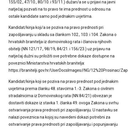
155/02., 47/10., 80/10. i 93/11.) dužan/a se u prijavi na javni
natječaj pozvati na to pravo te ima prednost u odnosu na
ostale kandidate samo pod jednakim uvjetima.
Kandidat/kinja koji/a se poziva na pravo prednosti pri
zapošljavanju u skladu sa člankom 102., 103. i 104. Zakona o
hrvatskih branitelja iz domovinskog rata i članova njihovih
obitelji (NN 121/17., 98/19, 84/21. i 156/23.) uz prijavu na
natječaj dužni su priložiti sve potrebne dokaze dostupne na
poveznici Ministarstva hrvatskih branitelja:
https://branitelji.gov.hr/UserDocsImages//NG/12%20Prosinac
Kandidat/kinja koji se poziva na pravo prednost pod jednakim
uvjetima prema članku 48. stavcima 1.-3. Zakona o civilnim
stradalnicima iz Domovinskog rata (NN 84/21) obvezan je
dostaviti dokaze iz stavka 1. članka 49. ovoga Zakona u svrhu
ostvarivanja prava prednosti pri zapošljavanju. U nastavku se
nalazi poveznica na kojoj su navedeni dokazi potrebni za
ostvarivanje prava prednosti pri zapošljavanju i popunjavanju