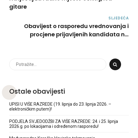
gitare
SLJEDEĆA
Obavijest o rasporedu vrednovanja i
procjene prijavljenih kandidata na
natječaj - učitelj/ica klavira
Ostale obavijesti
UPISI U VIŠE RAZREDE (19. lipnja do 23. lipnja 2026. –
elektroničkim putem)!
PODJELA SVJEDODŽBI ZA VIŠE RAZREDE: 24. i 25. lipnja
2026.g. po lokacijama i određenom rasporedu!