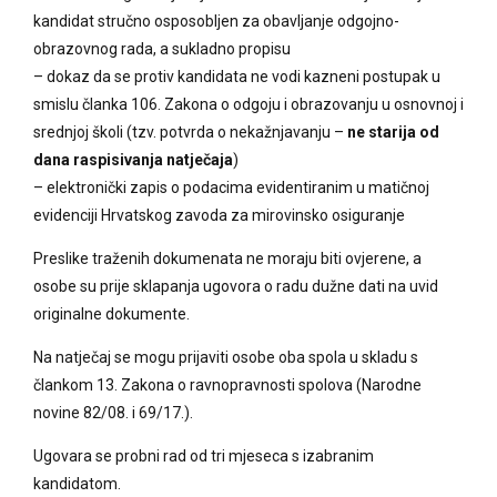
kandidat stručno osposobljen za obavljanje odgojno-
obrazovnog rada, a sukladno propisu
– dokaz da se protiv kandidata ne vodi kazneni postupak u
smislu članka 106. Zakona o odgoju i obrazovanju u osnovnoj i
srednjoj školi (tzv. potvrda o nekažnjavanju –
ne starija od
dana raspisivanja natječaja
)
– elektronički zapis o podacima evidentiranim u matičnoj
evidenciji Hrvatskog zavoda za mirovinsko osiguranje
Preslike traženih dokumenata ne moraju biti ovjerene, a
osobe su prije sklapanja ugovora o radu dužne dati na uvid
originalne dokumente.
Na natječaj se mogu prijaviti osobe oba spola u skladu s
člankom 13. Zakona o ravnopravnosti spolova (Narodne
novine 82/08. i 69/17.).
Ugovara se probni rad od tri mjeseca s izabranim
kandidatom.