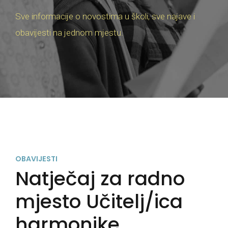
Sve informacije o novostima u školi, sve najave i
obavijesti na jednom mjestu.
OBAVIJESTI
Natječaj za radno
mjesto Učitelj/ica
harmonike