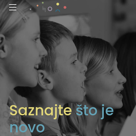
Saznajte
što je
novo