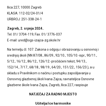
Ilica 227, 10000 Zagreb
KLASA: 112-02/24-01/4
URBROJ: 251-338-24-1
Zagreb, 2. srpnja 2024..
Tel. 01/ 3704-119; Fax. 01/ 3776-037
E-mail: ured@ogs-izajca-zg.skole.hr
Na temelju čl. 107. Zakona o odgoju i obrazovanju u osnovnoj i
srednjoj školi (NN 87/08., 86/09., 92/10., 105/10.-ispr., 90/11.,
5/12., 16/12., 86/12., 126/12.-pročišćeni tekst, 94/13.,
152/14., 7/17., 68/18., 98/19., 64/20., 151/22., 156/23.), a u
skladu s Pravilnikom o načinu i postupku zapošljavanja u
Osnovnoj glazbenoj školi Ivana Zajca, ravnateljica Osnovne
glazbene škole Ivana Zajca, Zagreb, Ilica 227, raspisuje
NATJEČAJ ZA RADNO MJESTO
Učitelja/ice harmonike