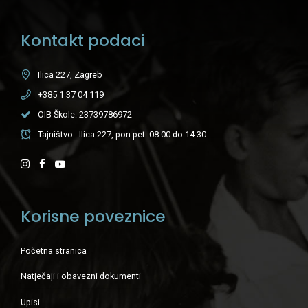
Kontakt podaci
Ilica 227, Zagreb
+385 1 37 04 119
OIB Škole: 23739786972
Tajništvo - Ilica 227, pon-pet: 08:00 do 14:30
Korisne poveznice
Početna stranica
Natječaji i obavezni dokumenti
Upisi