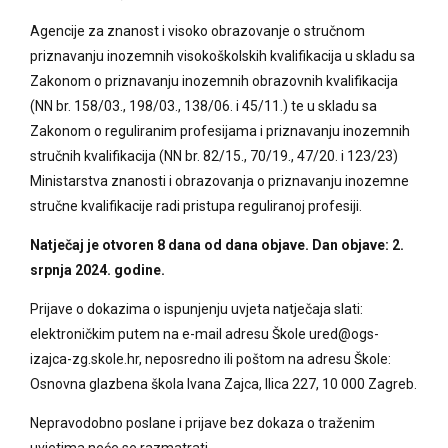
Agencije za znanost i visoko obrazovanje o stručnom
priznavanju inozemnih visokoškolskih kvalifikacija u skladu sa
Zakonom o priznavanju inozemnih obrazovnih kvalifikacija
(NN br. 158/03., 198/03., 138/06. i 45/11.) te u skladu sa
Zakonom o reguliranim profesijama i priznavanju inozemnih
stručnih kvalifikacija (NN br. 82/15., 70/19., 47/20. i 123/23)
Ministarstva znanosti i obrazovanja o priznavanju inozemne
stručne kvalifikacije radi pristupa reguliranoj profesiji.
Natječaj je otvoren 8 dana od dana objave.
Dan objave: 2.
srpnja 2024. godine.
Prijave o dokazima o ispunjenju uvjeta natječaja slati:
elektroničkim putem na e-mail adresu Škole ured@ogs-
izajca-zg.skole.hr, neposredno ili poštom na adresu Škole:
Osnovna glazbena škola Ivana Zajca, Ilica 227, 10 000 Zagreb.
Nepravodobno poslane i prijave bez dokaza o traženim
uvjetima neće se razmatrati.