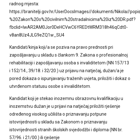
radnog mjesta:
https://branitelji.gov.hr/UserDocsImages//dokumenti/Nikola/
%20Zakon%20o%20civilnim%20stradalnicima%20iz%20DR.pdf?
fbclid=IwAR2AM0Jor0DeHCVwC6YREDtWRM318h46qCdt0-
v8an8Uz4JLG9eZQ1w_SU4
Kandidat/kinja koji/a se poziva na pravo prednosti pri
zapošljavanju u skladu s člankom 9. Zakona o profesionalnoj
rehabilitaciji i zapošljavanju osoba s invaliditetom (NN 157/13
i 152/14., 39/18. i 32/20.) uz prijavu na natječaj, dužan/a je
pored dokaza o ispunjavanju traženih uvjeta, priložiti i dokaz o
utvrđenom statusu osobe s invaliditetom.
Kandidat koji je stekao inozemnu obrazovnu kvalifikaciju u
inozemstvu dužan je u prijavi na natječaj priložiti rješenje
određenog visokog učilišta o priznavanju potpune
istovrijednosti u skladu sa Zakonom o priznavanju
istovrijednosti stranih školskih svjedodžbi i diploma (NN br.
57/96. i 21/00.) ili rješenje