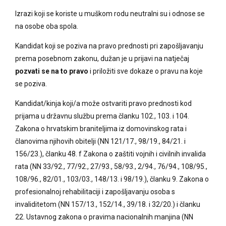
Izrazi koji se koriste u muškom rodu neutralni su i odnose se
na osobe oba spola.
Kandidat koji se poziva na pravo prednosti pri zapošljavanju
prema posebnom zakonu, dužan je u prijavi na natječaj
pozvati se na to pravo
i priložiti sve dokaze o pravu na koje
se poziva.
Kandidat/kinja koji/a može ostvariti pravo prednosti kod
prijama u državnu službu prema članku 102., 103. i 104.
Zakona o hrvatskim braniteljima iz domovinskog rata i
članovima njihovih obitelji (NN 121/17., 98/19., 84/21. i
156/23.), članku 48. f Zakona o zaštiti vojnih i civilnih invalida
rata (NN 33/92., 77/92., 27/93., 58/93., 2/94., 76/94., 108/95.,
108/96., 82/01., 103/03., 148/13. i 98/19.), članku 9. Zakona o
profesionalnoj rehabilitaciji i zapošljavanju osoba s
invaliditetom (NN 157/13., 152/14., 39/18. i 32/20.) i članku
22. Ustavnog zakona o pravima nacionalnih manjina (NN