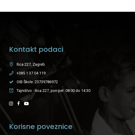
Kontakt podaci
Ilica 227, Zagreb
+385 1 37 04 119
OIB Škole: 23739786972
Tajništvo - Ilica 227, pon-pet: 08:00 do 14:30
Korisne poveznice