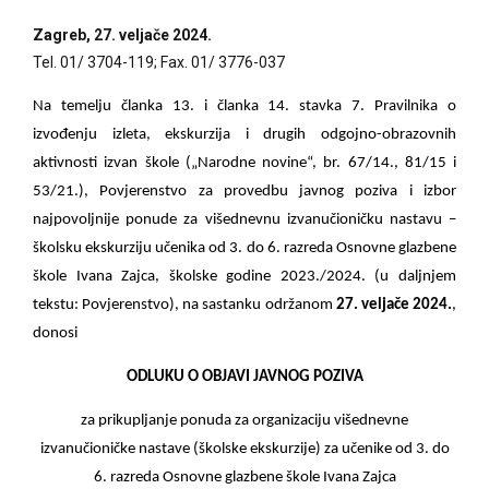
Zagreb, 27. veljače 2024.
Tel. 01/ 3704-119; Fax. 01/ 3776-037
Na temelju članka 13. i članka 14. stavka 7. Pravilnika o
izvođenju izleta, ekskurzija i drugih odgojno-obrazovnih
aktivnosti izvan škole („Narodne novine“, br. 67/14., 81/15 i
53/21.), Povjerenstvo za provedbu javnog poziva i izbor
najpovoljnije ponude za višednevnu izvanučioničku nastavu –
školsku ekskurziju učenika od 3. do 6. razreda Osnovne glazbene
škole Ivana Zajca, školske godine 2023./2024. (u daljnjem
tekstu: Povjerenstvo), na sastanku održanom
27. veljače 2024.
,
donosi
ODLUKU O OBJAVI JAVNOG POZIVA
za prikupljanje ponuda za organizaciju višednevne
izvanučioničke nastave (školske ekskurzije) za učenike od 3. do
6. razreda Osnovne glazbene škole Ivana Zajca