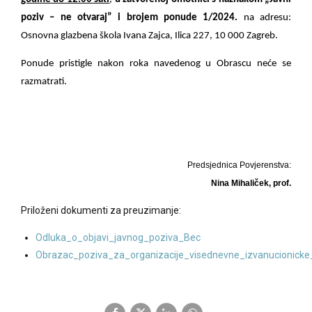
poziv – ne otvaraj” i brojem ponude 1/2024.
na adresu:
Osnovna glazbena škola Ivana Zajca, Ilica 227, 10 000 Zagreb.
Ponude pristigle nakon roka navedenog u Obrascu neće se
razmatrati.
Predsjednica Povjerenstva:
Nina Mihaliček, prof.
Priloženi dokumenti za preuzimanje:
Odluka_o_objavi_javnog_poziva_Bec
Obrazac_poziva_za_organizacije_visednevne_izvanucionick