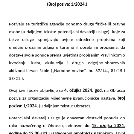
(Broj poziva: 1/2024.)
Pozivaju se turističke agencije odnosno druge fizičke ili pravne
osobe (u daljnjem tekstu: potencijalni davatelji usluge), koje za
takve usluge ispunjavaju uvjete određene propisima koji
uređuju pružanje usluga u turizmu ili posebnim propisima, da
dostave svoje ponude prema uvjetima propisanim Pravilnikom o
izvođenju izleta, ekskurzija i drugih odgojno-obrazovnih
aktivnosti izvan škole („Narodne novine“, br. 67/14., 81/15 i
53/21.).
Ovaj javni poziv objavljuje se
4. ožujka 2024. god.
na Obrascu
poziva za organizaciju višednevne izvanučioničke nastave,
broj
poziva: 1/2024.
(u daljnjem tekstu: Obrazac).
Potencijalni davatelj usluge je obavezan dostaviti ponudu do
roka naznačenog u Obrascu, odnosno
do
15. ožujka 2024.
godine do 12.00 sati
,
u zatvorenoj omotnici s naznakom „Javni