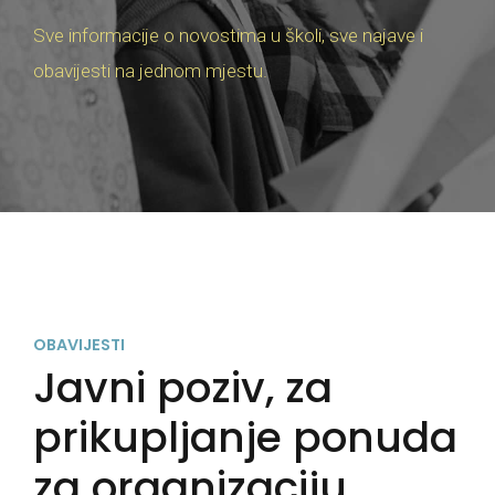
Sve informacije o novostima u školi, sve najave i
obavijesti na jednom mjestu.
OBAVIJESTI
Javni poziv, za
prikupljanje ponuda
za organizaciju