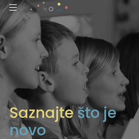
Saznajte
što je
novo