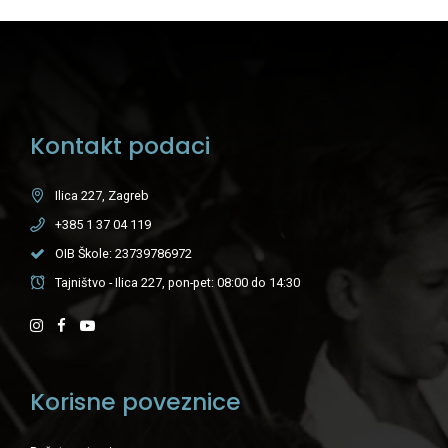
Kontakt podaci
Ilica 227, Zagreb
+385 1 37 04 119
OIB Škole: 23739786972
Tajništvo - Ilica 227, pon-pet: 08:00 do 14:30
Korisne poveznice