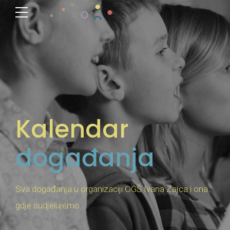
Kalendar
događanja
Sva događanja u organizaciji OGŠ Ivana Zajca i ona
gdje sudjelujemo.